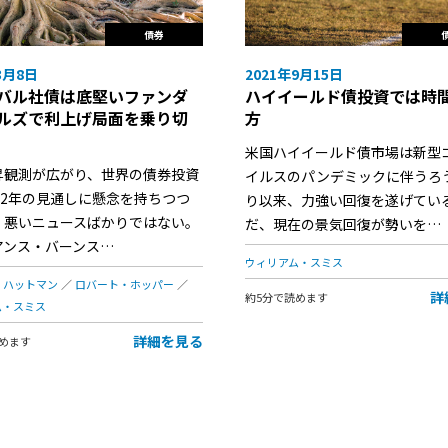
債券
3月8日
2021年9月15日
バル社債は底堅いファンダ
ハイイールド債投資では時
ルズで利上げ局面を乗り切
方
米国ハイイールド債市場は新型
昇観測が広がり、世界の債券投資
イルスのパンデミックに伴うろ
22年の見通しに懸念を持ちつつ
り以来、力強い回復を遂げてい
、悪いニュースばかりではない。
だ、現在の景気回復が勢いを…
アンス・バーンス…
ウィリアム・スミス
・ハットマン
ロバート・ホッパー
詳
約5分で読めます
ム・スミス
詳細を見る
めます