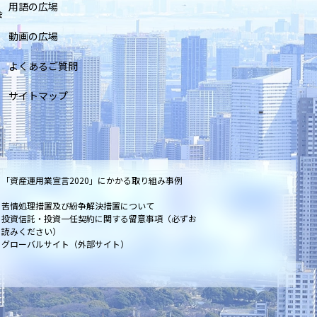
用語の広場
会
動画の広場
よくあるご質問
サイトマップ
「資産運用業宣言2020」にかかる取り組み事例
苦情処理措置及び紛争解決措置について
投資信託・投資一任契約に関する留意事項（必ずお
読みください）
グローバルサイト（外部サイト）