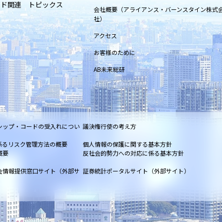
ンド関連 トピックス
会社概要（アライアンス・バーンスタイン株式
社）
アクセス
お客様のために
AB未来総研
シップ・コードの受入れについ
議決権行使の考え方
係るリスク管理方法の概要
個人情報の保護に関する基本方針
概要
反社会的勢力への対応に係る基本方針
会情報提供窓口サイト（外部サ
証券統計ポータルサイト（外部サイト）