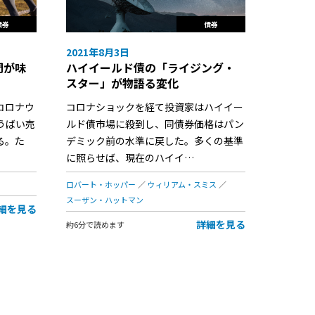
債券
債券
2021年8月3日
間が味
ハイイールド債の「ライジング・
スター」が物語る変化
コロナウ
コロナショックを経て投資家はハイイー
うばい売
ルド債市場に殺到し、同債券価格はパン
る。た
デミック前の水準に戻した。多くの基準
に照らせば、現在のハイイ…
ロバート・ホッパー
ウィリアム・スミス
スーザン・ハットマン
細を見る
詳細を見る
約6分で読めます