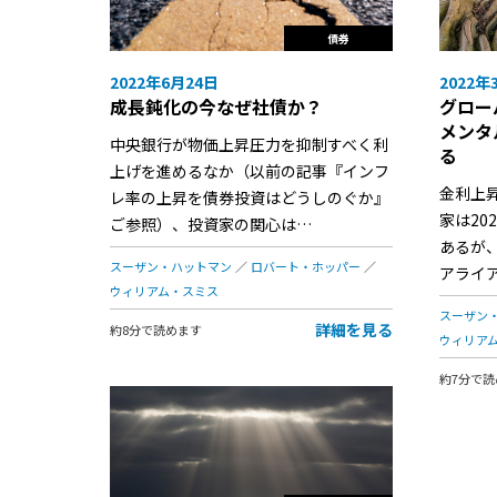
債券
2022年6月24日
2022年
成長鈍化の今なぜ社債か？
グロー
メンタ
中央銀行が物価上昇圧力を抑制すべく利
る
上げを進めるなか（以前の記事『インフ
金利上
レ率の上昇を債券投資はどうしのぐか』
家は20
ご参照）、投資家の関心は…
あるが
スーザン・ハットマン
ロバート・ホッパー
アライ
ウィリアム・スミス
スーザン
詳細を見る
約8分で読めます
ウィリア
約7分で読