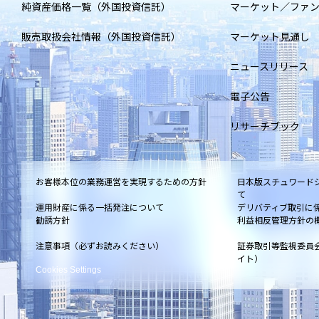
純資産価格一覧（外国投資信託）
マーケット／ファ
販売取扱会社情報（外国投資信託）
マーケット見通し
ニュースリリース
電子公告
リサーチブック
お客様本位の業務運営を実現するための方針
日本版スチュワード
て
運用財産に係る一括発注について
デリバティブ取引に
勧誘方針
利益相反管理方針の
注意事項（必ずお読みください）
証券取引等監視委員
イト）
Cookies Settings