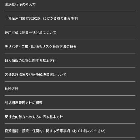
議決権行使の考え方
「資産運用業宣言2020」にかかる取り組み事例
運用財産に係る一括発注について
デリバティブ取引に係るリスク管理方法の概要
個人情報の保護に関する基本方針
苦情処理措置及び紛争解決措置について
勧誘方針
利益相反管理方針の概要
反社会的勢力への対応に係る基本方針
投資信託・投資一任契約に関する留意事項（必ずお読みください）