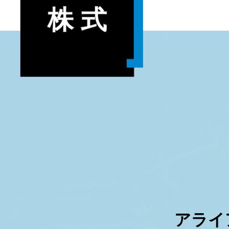
株 式
アライ