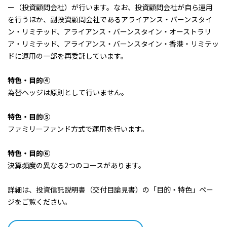
ー（投資顧問会社）が行います。なお、投資顧問会社が自ら運用
を行うほか、副投資顧問会社であるアライアンス・バーンスタイ
2013/01/31
0円
ン・リミテッド、アライアンス・バーンスタイン・オーストラリ
ア・リミテッド、アライアンス・バーンスタイン・香港・リミテッ
2012/07/31
0円
ドに運用の一部を再委託しています。
2012/01/31
0円
特色・目的④
為替ヘッジは原則として行いません。
2011/08/01
0円
特色・目的⑤
2011/01/31
0円
ファミリーファンド方式で運用を行います。
2010/08/02
0円
特色・目的⑥
決算頻度の異なる2つのコースがあります。
2010/02/01
0円
詳細は、投資信託説明書（交付目論見書）の「目的・特色」ペー
2009/07/31
0円
ジをご覧ください。
2009/02/02
0円