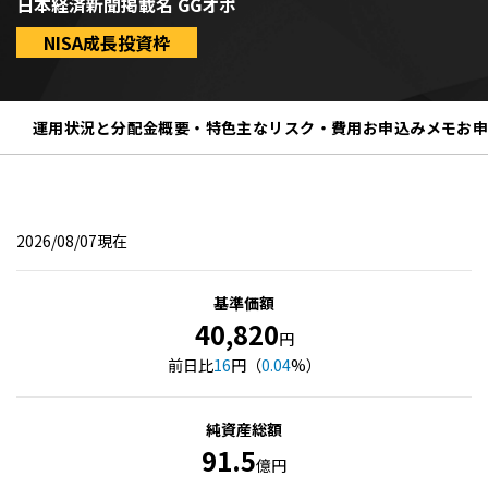
日本経済新聞掲載名 GGオポ
NISA成長投資枠
運用状況と分配金
概要・特色
主なリスク・費用
お申込みメモ
お
2026/08/07現在
基準価額
40,820
円
前日比
16
円（
0.04
%）
純資産総額
91.5
億円