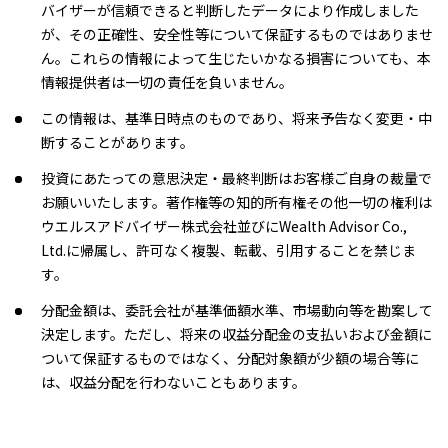
2022/07/20
0円
バイザーが信頼できると判断したデータにより作成しました
が、その正確性、安全性等について保証するものではありませ
2022/01/20
40円
ん。これらの情報によって生じたいかなる損害についても、本
情報提供者は一切の責任を負いません。
2021/08/02
60円
この情報は、基準日時点のものであり、将来予告なく変更・中
断することがあります。
2021/02/01
20円
投資にあたっての意思決定・最終判断はお客様ご自身の裁量で
2020/07/31
70円
お願いいたします。著作権等の知的所有権その他一切の権利は
ウエルスアドバイザー株式会社並びにWealth Advisor Co.,
2020/01/31
60円
Ltd.に帰属し、許可なく複製、転載、引用することを禁じま
す。
2019/07/31
110円
分配金額は、委託会社が基準価額水準、市場動向等を勘案して
決定します。ただし、将来の収益分配金の支払いおよび金額に
2019/01/31
0円
ついて保証するものではなく、分配対象額が少額の場合等に
は、収益分配を行わないこともあります。
2018/07/31
0円
2018/01/31
40円