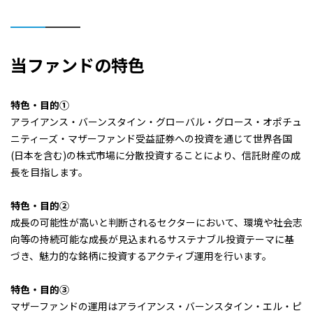
2017/07/31
130円
当ファンドの特色
2017/01/31
90円
2016/08/01
0円
特色・目的①
アライアンス・バーンスタイン・グローバル・グロース・オポチュ
2016/02/01
0円
ニティーズ・マザーファンド受益証券への投資を通じて世界各国
(日本を含む)の株式市場に分散投資することにより、信託財産の成
2015/07/31
140円
長を目指します。
2015/02/02
110円
特色・目的②
成長の可能性が高いと判断されるセクターにおいて、環境や社会志
2014/07/31
150円
向等の持続可能な成長が見込まれるサステナブル投資テーマに基
づき、魅力的な銘柄に投資するアクティブ運用を行います。
2014/01/31
90円
特色・目的③
2013/07/31
70円
マザーファンドの運用はアライアンス・バーンスタイン・エル・ピ