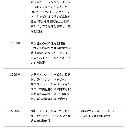
ネジメント・ジャパン・インク
（米国デラウェア州法人）の
100%子会社としてアライアン
ス・キャピタル投信株式会社を
設立､証券投資信託法上の委託
会社としての免許を取得し、業
務を開始
1997年
年金基金の資産運用を開始
日本で業界初の毎月分配型国内
籍投資信託となった「アライア
ンス・ハイ・イールド・オープ
ン」を設定
1999年
アライアンス・キャピタル投信
がアライアンス・キャピタル・
マネジメント・ジャパン・イン
クから有価証券投資に関する投
資助言業務及び投資一任契約に
係る業務の営業を譲り受ける
2000年
社名をアライアンス・キャピタ
米国のサンフォード・C・バー
ル・アセット・マネジメント株
ンスタイン社を吸収合併
式会社に改める