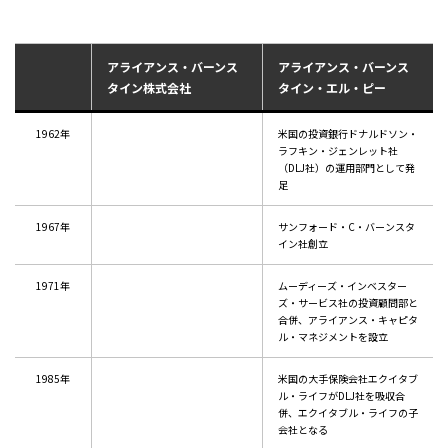
アライアンス・バーンス
アライアンス・バーンス
タイン株式会社
タイン・エル・ピー
1962年
米国の投資銀行ドナルドソン・
ラフキン・ジェンレット社
（DLJ社）の運用部門として発
足
1967年
サンフォード・C・バーンスタ
イン社創立
1971年
ムーディーズ・インベスター
ズ・サービス社の投資顧問部と
合併、アライアンス・キャピタ
ル・マネジメントを設立
1985年
米国の大手保険会社エクイタブ
ル・ライフがDLJ社を吸収合
併、エクイタブル・ライフの子
会社となる