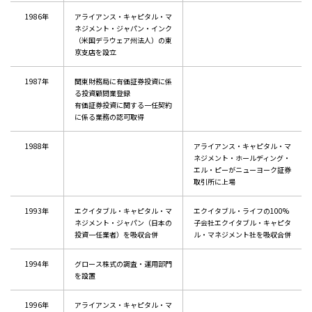
1986年
アライアンス・キャピタル・マ
ネジメント・ジャパン・インク
（米国デラウェア州法人）の東
京支店を設立
1987年
関東財務局に有価証券投資に係
る投資顧問業登録
有価証券投資に関する一任契約
に係る業務の認可取得
1988年
アライアンス・キャピタル・マ
ネジメント・ホールディング・
エル・ピーがニューヨーク証券
取引所に上場
1993年
エクイタブル・キャピタル・マ
エクイタブル・ライフの100%
ネジメント・ジャパン（日本の
子会社エクイタブル・キャピタ
投資一任業者）を吸収合併
ル・マネジメント社を吸収合併
1994年
グロース株式の調査・運用部門
を設置
1996年
アライアンス・キャピタル・マ