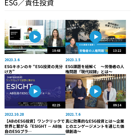
ESG／責任投資
10:48
13:22
2023.3.6
2023.1.5
ESGキホンのキ “ESG投資の見分
ESG課題を紐解く 〜労働者の人
け方”
権問題「現代奴隷」とは〜
02:25
09:14
2022.10.28
2021.7.6
【ABのESG投資】ワンクリックで
真に効果的なESG投資とは〜企業
世界と繋がる『ESIGHT － AB独
とのエンゲージメントを通じた価
自のESGプラ…
値創造〜