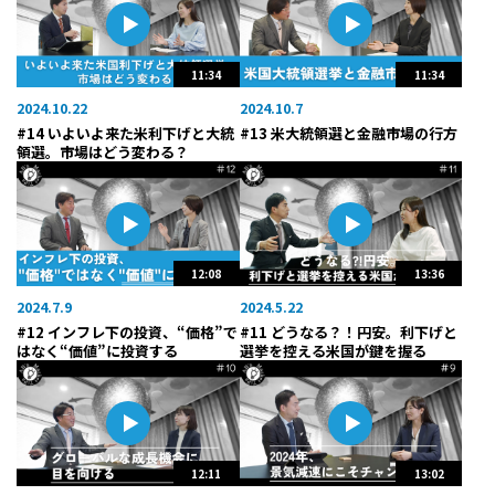
11:34
11:34
2024.10.22
2024.10.7
#14 いよいよ来た米利下げと大統
#13 米大統領選と金融市場の行方
領選。市場はどう変わる？
12:08
13:36
2024.7.9
2024.5.22
#12 インフレ下の投資、“価格”で
#11 どうなる？！円安。利下げと
はなく“価値”に投資する
選挙を控える米国が鍵を握る
12:11
13:02