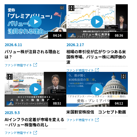
04:24
08:36
2026.6.11
2026.2.17
バリュー株が注目される理由と
相場の牽引役が広がりつつある米
は？
国株市場、バリュー株に再評価の
波
ファンド特設サイト
ファンド特設サイト
08:51
04:12
米国割安株投信 コンセプト動画
2025.9.5
AIインフラの定着が市場を変える
ファンド特設サイト
－バリュー株復権の兆し
ファンド特設サイト