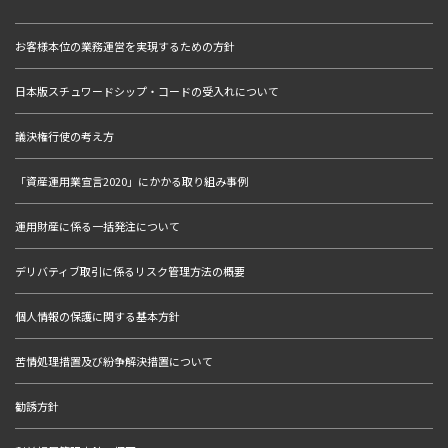
お客様本位の業務運営を実現するための方針
日本版スチュワードシップ・コードの受入れについて
議決権行使の考え方
「資産運用業宣言2020」にかかる取り組み事例
運用財産に係る一括発注について
デリバティブ取引に係るリスク管理方法の概要
個人情報の保護に関する基本方針
苦情処理措置及び紛争解決措置について
勧誘方針