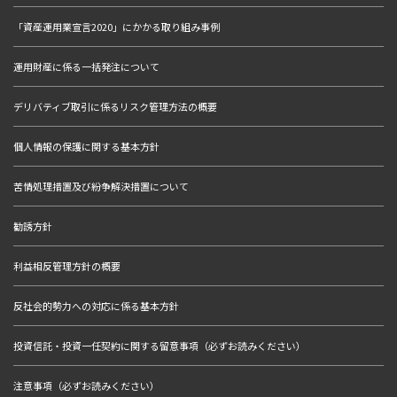
「資産運用業宣言2020」にかかる取り組み事例
運用財産に係る一括発注について
デリバティブ取引に係るリスク管理方法の概要
個人情報の保護に関する基本方針
苦情処理措置及び紛争解決措置について
勧誘方針
利益相反管理方針の概要
反社会的勢力への対応に係る基本方針
投資信託・投資一任契約に関する留意事項（必ずお読みください）
注意事項（必ずお読みください）