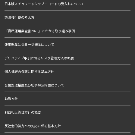
日本版スチュワードシップ・コードの受入れについて
議決権行使の考え方
「資産運用業宣言2020」にかかる取り組み事例
運用財産に係る一括発注について
デリバティブ取引に係るリスク管理方法の概要
個人情報の保護に関する基本方針
苦情処理措置及び紛争解決措置について
勧誘方針
利益相反管理方針の概要
反社会的勢力への対応に係る基本方針