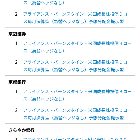
ス（為替ヘッジなし）
アライアンス・バーンスタイン・米国成長株投信Ｄコー
ス毎月決算型（為替ヘッジなし）予想分配金提示型
京銀証券
アライアンス・バーンスタイン・米国成長株投信Ｂコー
ス（為替ヘッジなし）
アライアンス・バーンスタイン・米国成長株投信Ｄコー
ス毎月決算型（為替ヘッジなし）予想分配金提示型
京都銀行
アライアンス・バーンスタイン・米国成長株投信Ｂコー
ス（為替ヘッジなし）
アライアンス・バーンスタイン・米国成長株投信Ｄコー
ス毎月決算型（為替ヘッジなし）予想分配金提示型
きらやか銀行
アライアンス・バーンスタイン・財産設計 ２０２０