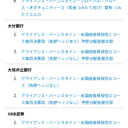
アライアンス・バーンスタイン・グローバル・グロー
ス・オポチュニティーズ（年金つみたて向け）愛称 つみ
たてＧＧＯ
大分銀行
アライアンス・バーンスタイン・米国成長株投信Ｃコー
ス毎月決算型（為替ヘッジあり）予想分配金提示型
アライアンス・バーンスタイン・米国成長株投信Ｄコー
ス毎月決算型（為替ヘッジなし）予想分配金提示型
大垣共立銀行
アライアンス・バーンスタイン・米国成長株投信Ｂコー
ス（為替ヘッジなし）
アライアンス・バーンスタイン・米国成長株投信Ｄコー
ス毎月決算型（為替ヘッジなし）予想分配金提示型
OKB証券
アライアンス・バーンスタイン・米国成長株投信Ｂコー