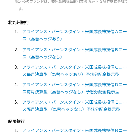
1〜5のファンドは、委託金融商品取引業者 九州ＦＧ証券株式会社で
す。
北九州銀行
アライアンス・バーンスタイン・米国成長株投信Ａコー
ス（為替ヘッジあり）
アライアンス・バーンスタイン・米国成長株投信Ｂコー
ス（為替ヘッジなし）
アライアンス・バーンスタイン・米国成長株投信Ｃコー
ス毎月決算型（為替ヘッジあり）予想分配金提示型
アライアンス・バーンスタイン・米国成長株投信Ｄコー
ス毎月決算型（為替ヘッジなし）予想分配金提示型
アライアンス・バーンスタイン・米国成長株投信Ｅコー
ス隔月決算型 （為替ヘッジなし）予想分配金提示型
紀陽銀行
アライアンス・バーンスタイン・米国成長株投信Ｂコー