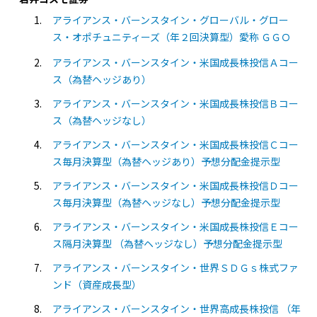
アライアンス・バーンスタイン・グローバル・グロー
ス・オポチュニティーズ（年２回決算型）愛称 ＧＧＯ
アライアンス・バーンスタイン・米国成長株投信Ａコー
ス（為替ヘッジあり）
アライアンス・バーンスタイン・米国成長株投信Ｂコー
ス（為替ヘッジなし）
アライアンス・バーンスタイン・米国成長株投信Ｃコー
ス毎月決算型（為替ヘッジあり）予想分配金提示型
アライアンス・バーンスタイン・米国成長株投信Ｄコー
ス毎月決算型（為替ヘッジなし）予想分配金提示型
アライアンス・バーンスタイン・米国成長株投信Ｅコー
ス隔月決算型 （為替ヘッジなし）予想分配金提示型
アライアンス・バーンスタイン・世界ＳＤＧｓ株式ファ
ンド（資産成長型）
アライアンス・バーンスタイン・世界高成長株投信 （年