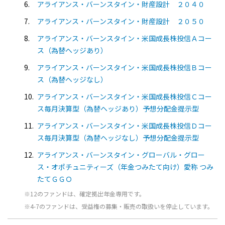
アライアンス・バーンスタイン・財産設計 ２０４０
アライアンス・バーンスタイン・財産設計 ２０５０
アライアンス・バーンスタイン・米国成長株投信Ａコー
ス（為替ヘッジあり）
アライアンス・バーンスタイン・米国成長株投信Ｂコー
ス（為替ヘッジなし）
アライアンス・バーンスタイン・米国成長株投信Ｃコー
ス毎月決算型（為替ヘッジあり）予想分配金提示型
アライアンス・バーンスタイン・米国成長株投信Ｄコー
ス毎月決算型（為替ヘッジなし）予想分配金提示型
アライアンス・バーンスタイン・グローバル・グロー
ス・オポチュニティーズ（年金つみたて向け）愛称 つみ
たてＧＧＯ
12のファンドは、確定拠出年金専用です。
4-7のファンドは、受益権の募集・販売の取扱いを停止しています。