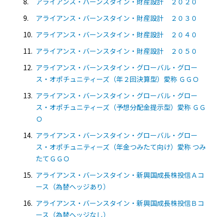
アライアンス・バーンスタイン・財産設計 ２０２０
アライアンス・バーンスタイン・財産設計 ２０３０
アライアンス・バーンスタイン・財産設計 ２０４０
アライアンス・バーンスタイン・財産設計 ２０５０
アライアンス・バーンスタイン・グローバル・グロー
ス・オポチュニティーズ（年２回決算型）愛称 ＧＧＯ
アライアンス・バーンスタイン・グローバル・グロー
ス・オポチュニティーズ（予想分配金提示型）愛称 ＧＧ
Ｏ
アライアンス・バーンスタイン・グローバル・グロー
ス・オポチュニティーズ（年金つみたて向け）愛称 つみ
たてＧＧＯ
アライアンス・バーンスタイン・新興国成長株投信Ａコ
ース（為替ヘッジあり）
アライアンス・バーンスタイン・新興国成長株投信Ｂコ
ース（為替ヘッジなし）