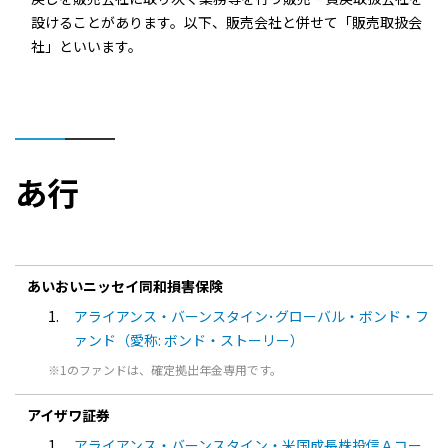
設けることがあります。以下、販売会社と併せて「販売取扱会
社」といいます。
あ行
あいおいニッセイ同和損害保険
アライアンス・バーンスタイン･グローバル・ボンド・フ
ァンド（愛称: ボンド・ストーリー）
1のファンドは、確定拠出年金専用です。
アイザワ証券
アライアンス・バーンスタイン・米国成長株投信Ａコー