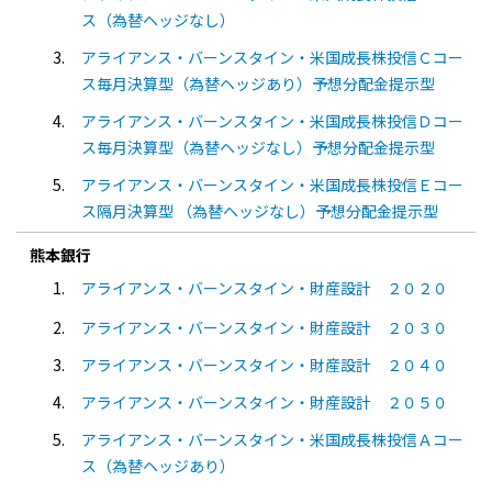
ス（為替ヘッジなし）
アライアンス・バーンスタイン・米国成長株投信Ｃコー
ス毎月決算型（為替ヘッジあり）予想分配金提示型
アライアンス・バーンスタイン・米国成長株投信Ｄコー
ス毎月決算型（為替ヘッジなし）予想分配金提示型
アライアンス・バーンスタイン・米国成長株投信Ｅコー
ス隔月決算型 （為替ヘッジなし）予想分配金提示型
熊本銀行
アライアンス・バーンスタイン・財産設計 ２０２０
アライアンス・バーンスタイン・財産設計 ２０３０
アライアンス・バーンスタイン・財産設計 ２０４０
アライアンス・バーンスタイン・財産設計 ２０５０
アライアンス・バーンスタイン・米国成長株投信Ａコー
ス（為替ヘッジあり）