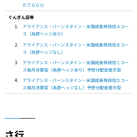
たてＧＧＯ
ぐんぎん証券
アライアンス・バーンスタイン・米国成長株投信Ａコー
ス（為替ヘッジあり）
アライアンス・バーンスタイン・米国成長株投信Ｂコー
ス（為替ヘッジなし）
アライアンス・バーンスタイン・米国成長株投信Ｃコー
ス毎月決算型（為替ヘッジあり）予想分配金提示型
アライアンス・バーンスタイン・米国成長株投信Ｄコー
ス毎月決算型（為替ヘッジなし）予想分配金提示型
さ行