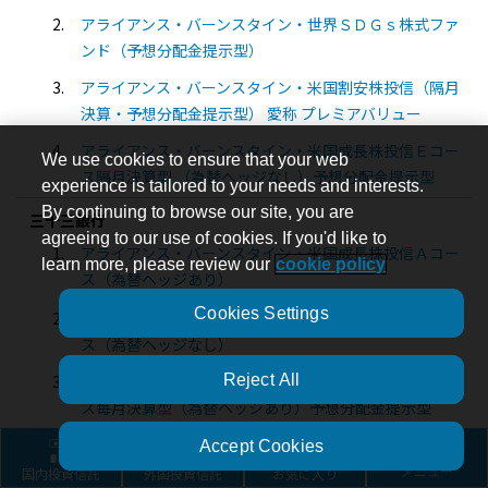
アライアンス・バーンスタイン・世界ＳＤＧｓ株式ファ
ンド（予想分配金提示型）
アライアンス・バーンスタイン・米国割安株投信（隔月
決算・予想分配金提示型） 愛称 プレミアバリュー
アライアンス・バーンスタイン・米国成長株投信Ｅコー
We use cookies to ensure that your web
ス隔月決算型 （為替ヘッジなし）予想分配金提示型
experience is tailored to your needs and interests.
By continuing to browse our site, you are
三十三銀行
agreeing to our use of cookies. If you'd like to
アライアンス・バーンスタイン・米国成長株投信Ａコー
learn more, please review our
cookie policy
ス（為替ヘッジあり）
Cookies Settings
アライアンス・バーンスタイン・米国成長株投信Ｂコー
ス（為替ヘッジなし）
アライアンス・バーンスタイン・米国成長株投信Ｃコー
Reject All
ス毎月決算型（為替ヘッジあり）予想分配金提示型
アライアンス・バーンスタイン・米国成長株投信Ｄコー
Accept Cookies
ス毎月決算型（為替ヘッジなし）予想分配金提示型
国内投資信託
外国投資信託
お気に入り
メニュー