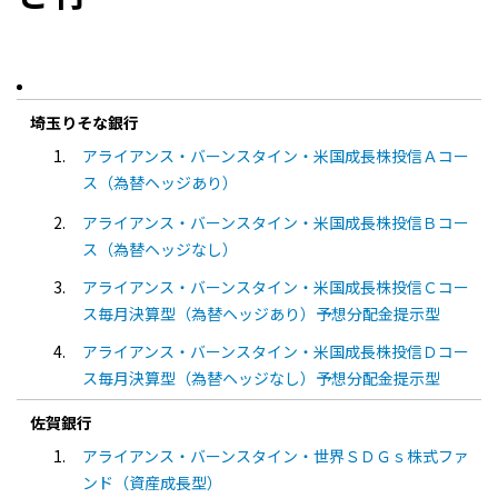
埼玉りそな銀行
アライアンス・バーンスタイン・米国成長株投信Ａコー
ス（為替ヘッジあり）
アライアンス・バーンスタイン・米国成長株投信Ｂコー
ス（為替ヘッジなし）
アライアンス・バーンスタイン・米国成長株投信Ｃコー
ス毎月決算型（為替ヘッジあり）予想分配金提示型
アライアンス・バーンスタイン・米国成長株投信Ｄコー
ス毎月決算型（為替ヘッジなし）予想分配金提示型
佐賀銀行
アライアンス・バーンスタイン・世界ＳＤＧｓ株式ファ
ンド（資産成長型）