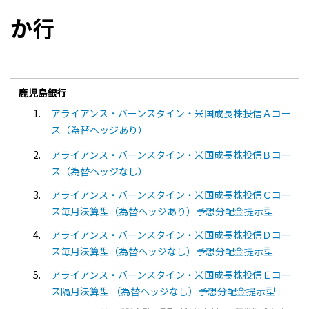
か行
鹿児島銀行
アライアンス・バーンスタイン・米国成長株投信Ａコー
ス（為替ヘッジあり）
アライアンス・バーンスタイン・米国成長株投信Ｂコー
ス（為替ヘッジなし）
アライアンス・バーンスタイン・米国成長株投信Ｃコー
ス毎月決算型（為替ヘッジあり）予想分配金提示型
アライアンス・バーンスタイン・米国成長株投信Ｄコー
ス毎月決算型（為替ヘッジなし）予想分配金提示型
アライアンス・バーンスタイン・米国成長株投信Ｅコー
ス隔月決算型 （為替ヘッジなし）予想分配金提示型