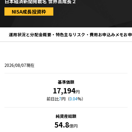
日本経済新聞掲載名 世界高成長２
NISA成長投資枠
運用状況と分配金
概要・特色
主なリスク・費用
お申込みメモ
お
2026/08/07現在
基準価額
17,194
円
前日比
7
円（
0.04
%）
純資産総額
54.8
億円