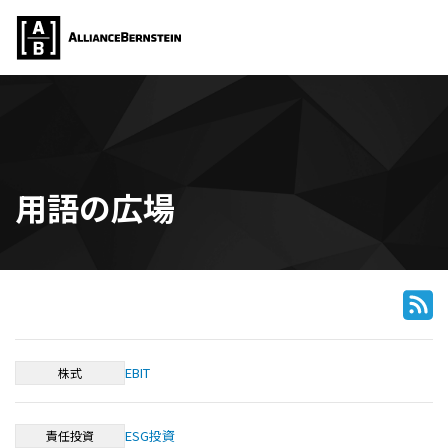
用語の広場
EBIT
株式
ESG投資
責任投資