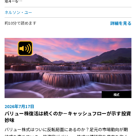
年4－6…
ネルソン・ユー
詳細を見る
約10分で読めます
株式
2026年7月17日
バリュー株復活は続くのか－キャッシュフローが示す投資
妙味
バリュー株式はついに反転局面にあるのか？足元の市場動向が期