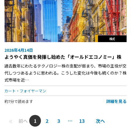
株式
2026年4月14日
ようやく真価を発揮し始めた「オールドエコノミー」株
過去数年にわたるテクノロジー株の支配が弱まり、市場の主役が交
代しつつあるように思われる。こうした変化は今後も続くのか？株
式市場を近…
カート・フォイヤーマン
詳細を見る
約7分で読めます
前へ
1
2
3
…
13
次へ