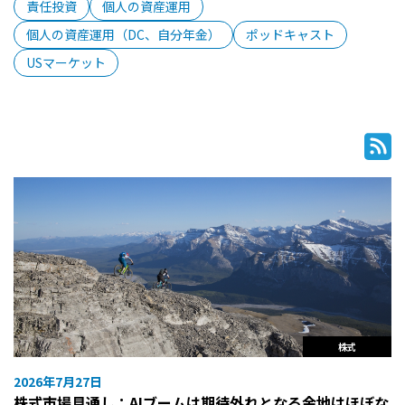
責任投資
個人の資産運用
個人の資産運用（DC、自分年金）
ポッドキャスト
USマーケット
株式
2026年7月27日
株式市場見通し：AIブームは期待外れとなる余地はほぼな