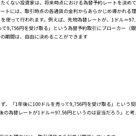
けたくない投資家は、将来時点における為替予約レートを決め
レートには、取引時点の各通貨の金利からあらかじめ導かれる
使って行われます。例えば、先物為替レートが、1ドル＝97.
って9,756円を受け取る」という為替予約取引にブローカー（
引の期間は、自由に決めることができます
、「1年後に100ドルを売って9,756円を受け取る」という
の為替レートが1ドル＝97.56円というのは妥当だろう」と考