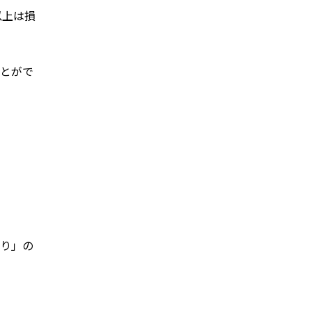
以上は損
ことがで
あり」の