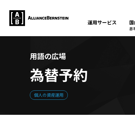
運用サービス
国
基
用語の広場
為替予約
個人の資産運用