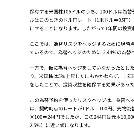
保有する米国株105ドルのうち、100ドルは為替
ルはこのときのドル円レート（1米ドル＝95円）に
にすることになります。したがって1年間の投資収
ここでは、為替リスクをヘッジするために現時点の1
ているので、為替ヘッジのために-2.44%の為
一方で、仮に為替ヘッジをしていなかったとしたら、
り、米国株は5％上昇したにもかかわらず、１年間
をしたことで、投資収益を確保する効果があっ
この為替予約を使ったリスクヘッジは、為替ヘ
は、契約時点のレートが1ドル＝100円、先物為替レ
×100＝244円でしたが、この244円は元本10,
2.5%）に近い値になります。