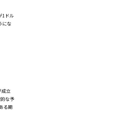
が1ドル
うにな
が成立
理的な予
、ある期