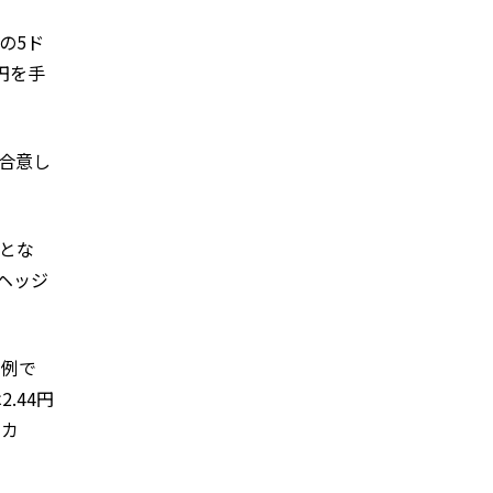
の5ド
円を手
に合意し
）とな
ヘッジ
た例で
.44円
リカ