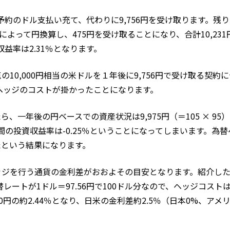
予約のドル支払い充て、代わりに9,756円を受け取ります。残り
よって円換算し、475円を受け取ることになり、合計10,231
益率は2.31％となります。
0,000円相当の米ドルを１年後に9,756円で受け取る契約
替ヘッジのコストが掛かったことになります。
一年後の円ベースでの資産状況は9,975円（＝105 × 95
の投資収益率は-0.25％ということになってしまいます。為替
たという結果になります。
ッジを行う通貨の金利差がおおよその目安となります。紹介し
ートが1ドル＝97.56円で100ドル分なので、ヘッジコストは2
000円の約2.44％となり、日米の金利差約2.5％（日本0%、アメ