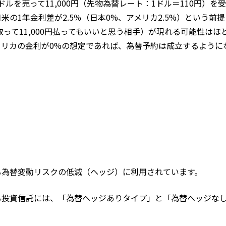
ドルを売って11,000円（先物為替レート：1ドル＝110円）を
の1年金利差が2.5％（日本0%、アメリカ2.5%）という前
取って11,000円払ってもいいと思う相手）が現れる可能性はほ
メリカの金利が0%の想定であれば、為替予約は成立するように
る為替変動リスクの低減（ヘッジ）に利用されています。
る投資信託には、「為替ヘッジありタイプ」と「為替ヘッジな