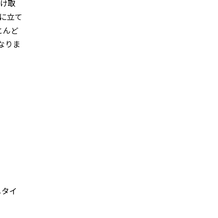
受け取
提に立て
とんど
なりま
しタイ