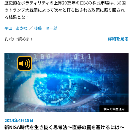
歴史的なボラティリティの上昇2025年の日米の株式市場は、米国
のトランプ大統領によって次々と打ち出される政策に振り回され
る結果とな…
平田 あかね
後藤 順一郎
詳細を見る
約7分で読めます
個人の資産運用
2024年4月15日
新NISA時代を生き抜く思考法～直感の罠を避けるには～