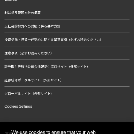
利益相反管理方針の概要
反社会的勢力への対応に係る基本方針
投資信託・投資一任契約に関する留意事項（必ずお読みください）
注意事項（必ずお読みください）
証券取引等監視委員会情報提供窓口サイト（外部サイト）
証券統計ポータルサイト（外部サイト）
グローバルサイト（外部サイト）
Cookies Settings
We use cookies to ensure that your web
アライアンス・バーンスタイン株式会社