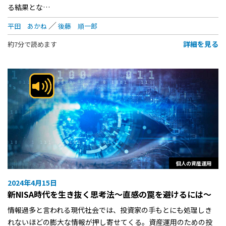
る結果とな…
平田 あかね
後藤 順一郎
詳細を見る
約7分で読めます
個人の資産運用
2024年4月15日
新NISA時代を生き抜く思考法～直感の罠を避けるには～
情報過多と言われる現代社会では、投資家の手もとにも処理しき
れないほどの膨大な情報が押し寄せてくる。資産運用のための投