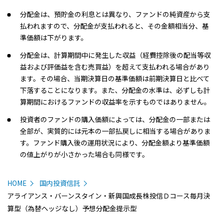
分配金は、預貯金の利息とは異なり、ファンドの純資産から支
払われますので、分配金が支払われると、その金額相当分、基
準価額は下がります。
分配金は、計算期間中に発生した収益（経費控除後の配当等収
益および評価益を含む売買益）を超えて支払われる場合があり
ます。その場合、当期決算日の基準価額は前期決算日と比べて
下落することになります。また、分配金の水準は、必ずしも計
算期間におけるファンドの収益率を示すものではありません。
投資者のファンドの購入価額によっては、分配金の一部または
全部が、実質的には元本の一部払戻しに相当する場合がありま
す。ファンド購入後の運用状況により、分配金額より基準価額
の値上がりが小さかった場合も同様です。
HOME
国内投資信託
アライアンス・バーンスタイン・新興国成長株投信Ｄコース毎月決
算型（為替ヘッジなし）予想分配金提示型