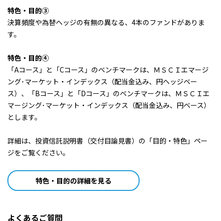
特色・目的③
2024/07/29
100円
決算頻度や為替ヘッジの有無の異なる、4本のファンドがありま
す。
2024/06/28
200円
特色・目的④
2024/05/28
200円
「Aコース」と「Cコース」のベンチマークは、ＭＳＣＩエマージ
ング･マーケット・インデックス（配当金込み、円ヘッジベー
ス）、「Bコース」と「Dコース」のベンチマークは、ＭＳＣＩエ
2024/04/30
100円
マージング･マーケット・インデックス（配当金込み、円ベース）
とします。
2024/03/28
100円
詳細は、投資信託説明書（交付目論見書）の「目的・特色」ペー
2024/02/28
100円
ジをご覧ください。
2024/01/29
0円
特色・目的の詳細を見る
2023/12/28
0円
2023/11/28
0円
よくあるご質問