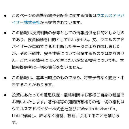
2026/03/02
400円
このページの基準価額や分配金に関する情報は
ウエルスアドバ
2026/01/28
300円
イザー株式会社
から提供されています。
2025/12/29
200円
この情報は投資判断の参考としての情報提供を目的としたもの
であり、投資勧誘を目的としてはいません。又、ウエルスアド
2025/11/28
200円
バイザーが信頼できると判断したデータにより作成しました
が、その正確性、安全性等について保証するものではありませ
2025/10/28
200円
ん。これらの情報によって生じたいかなる損害についても、本
情報提供者は一切の責任を負いません。
2025/09/29
200円
この情報は、基準日時点のものであり、将来予告なく変更・中
断することがあります。
2025/08/28
100円
投資にあたっての意思決定・最終判断はお客様ご自身の裁量で
2025/07/28
100円
お願いいたします。著作権等の知的所有権その他一切の権利は
ウエルスアドバイザー株式会社並びにWealth Advisor Co.,
2025/06/30
100円
Ltd.に帰属し、許可なく複製、転載、引用することを禁じま
す。
2025/05/28
0円