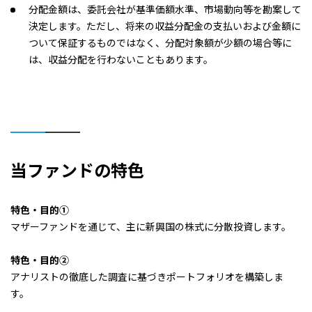
分配金額は、委託会社が基準価額水準、市場動向等を勘案して
決定します。ただし、将来の収益分配金の支払いおよび金額に
2025/04/28
0円
ついて保証するものではなく、分配対象額が少額の場合等に
は、収益分配を行わないこともあります。
2025/03/28
100円
2025/02/28
100円
2025/01/28
100円
当ファンドの特色
2024/12/30
100円
2024/11/28
100円
特色・目的①
マザーファンドを通じて、主に新興国の株式に分散投資します。
2024/10/28
100円
特色・目的②
2024/09/30
100円
アナリストの徹底した調査に基づきポートフォリオを構築しま
す。
2024/08/28
0円