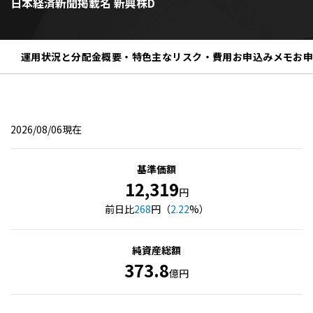
日本経済新聞掲載名 新興株D
運用状況と分配金
概要・特色
主なリスク・費用
お申込みメモ
お
2026/08/06現在
基準価額
12,319
円
前日比
268
円（
2.22
%）
純資産総額
373.8
億円