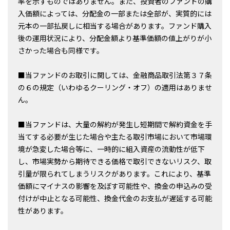
率を示すものではありません。また、投資者のファンドの購
入価額によっては、分配金の一部または全部が、実質的には
元本の一部払戻しに相当する場合があります。ファンド購入
後の運用状況により、分配金額より基準価額の値上がりが小
さかった場合も同様です。
■当ファンドのお取引に関しては、金融商品取引法第３７条
の６の規定（いわゆるクーリング・オフ）の適用はありませ
ん。
■当ファンドは、大量の解約が発生し短期間で解約資金を手
当てする必要が生じた場合や主たる取引市場において市場環
境が急変した場合等に、一時的に組入資産の流動性が低下
し、市場実勢から期待できる価格で取引できないリスク、取
引量が限られてしまうリスクがあります。これにより、基準
価額にマイナスの影響を及ぼす可能性や、換金の申込みの受
付けが中止となる可能性、換金代金のお支払が遅延する可能
性があります。