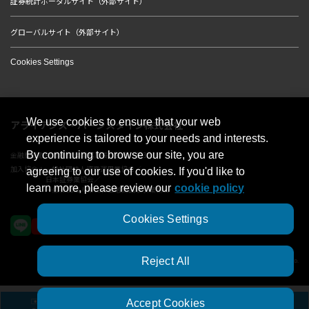
証券統計ポータルサイト（外部サイト）
グローバルサイト（外部サイト）
Cookies Settings
We use cookies to ensure that your web
アライアンス・バーンスタイン株式会社
experience is tailored to your needs and interests.
By continuing to browse our site, you are
金融商品取引業者 関東財務局長（金商）第303号
加入協会：一般社団法人資産運用業協会／
agreeing to our use of cookies. If you'd like to
日本証券業協会／
learn more, please review our
cookie policy
一般社団法人第二種金融商品取引業協会
Cookies Settings
Reject All
© 2023 AllianceBernstein Japan Ltd. ALL RIGHTS RESERVED.
Accept Cookies