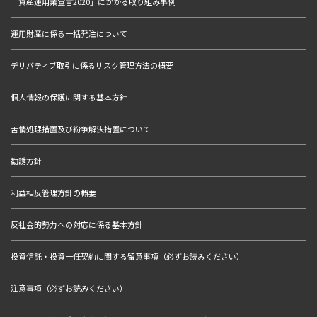
「資産運用業宣言2020」にかかる取り組み事例
運用財産に係る一括発注について
デリバティブ取引に係るリスク管理方法の概要
個人情報の保護に関する基本方針
苦情処理措置及び紛争解決措置について
勧誘方針
利益相反管理方針の概要
反社会的勢力への対応に係る基本方針
投資信託・投資一任契約に関する留意事項（必ずお読みください）
注意事項（必ずお読みください）