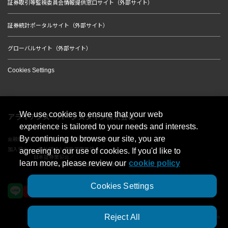
証券取引等監視委員会情報提供窓口サイト（外部サイト）
証券統計ポータルサイト（外部サイト）
グローバルサイト（外部サイト）
Cookies Settings
We use cookies to ensure that your web
アライアンス・バーンスタイン株式会社
experience is tailored to your needs and interests.
By continuing to browse our site, you are
金融商品取引業者 関東財務局長（金商）第303号
加入協会：一般社団法人資産運用業協会／
agreeing to our use of cookies. If you'd like to
日本証券業協会／
learn more, please review our
cookie policy
一般社団法人第二種金融商品取引業協会
Cookies Settings
Reject All
© 2023 AllianceBernstein Japan Ltd. ALL RIGHTS RESERVED.