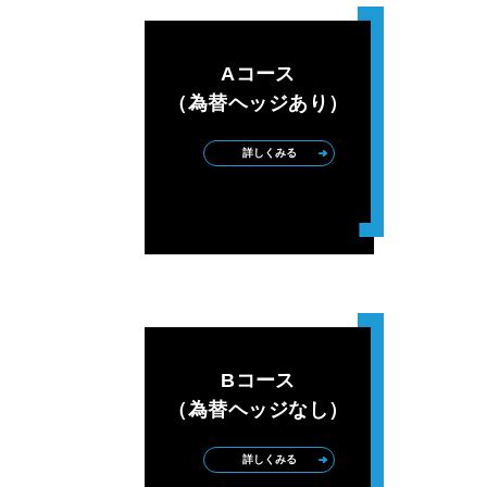
Aコース
（為替ヘッジあり）
詳しくみる
Bコース
（為替ヘッジなし）
詳しくみる