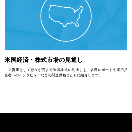
米国経済・株式市場の見通し
コア資産として存在が高まる米国株式の見通しを、各種レポートや運用担
当者へのインタビューなどの関連動画とともに紹介します。