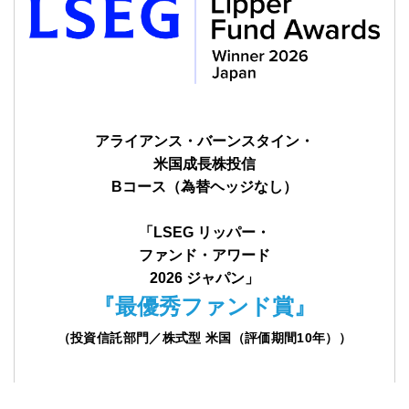
アライアンス・バーンスタイン・
米国成長株投信
Bコース（為替ヘッジなし）
「LSEG リッパー・
ファンド・アワード
2026 ジャパン」
『最優秀ファンド賞』
（投資信託部門／株式型 米国（評価期間10年））