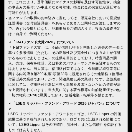
す。これにより、基準価額にマイナスの影響を及ぼす可能性や、換金
の申込みの受付けが中止となる可能性、換金代金のお支払が遅延する
可能性があります。
当ファンドの取得のお申込みに当たっては、販売会社において投資信
託説明書（交付目論見書）をあらかじめまたは同時にお渡ししますの
で、必ずお受取りになり、記載事項をご確認のうえ、投資の最終決定
はご自身でご判断ください。
＜「 R&Iファンド大賞2026」について＞
「 R&Iファンド大賞」は、R&Iが信頼し得ると判断した過去のデータに
基づく参考情報（ただし、その正確性及び完全性につきＲ＆Ｉが保証
するものではありません）の提供を目的としており、特定商品の購
入、売却、保有を推奨、又は将来のパフォーマンスを保証するもので
はありません。当大賞は、信用格付業ではなく、金融商品取引業等に
関する内閣府令第299条第1項第28号に規定されるその他業務（信用格
付業以外の業務であり、かつ、関連業務以外の業務）です。当該業務
に関しては、信用格付行為に不当な影響を及ぼさないための措置が法
令上要請されています。当大賞に関する著作権等の知的財産権その他
一切の権利はR&Iに帰属しており、無断複製・転載等を禁じます。
＜「LSEG リッパー・ファンド・アワード 2026 ジャパン」について
＞
LSEG リッパー・ファンド・アワードのロゴは、LSEG Lipper の評価
結果に基づき授与されたものであり、ロゴと共に記載される情報につ
いて、LSEG Lipper はその正確性、完全性、または信頼性を保証する
ものではありません。