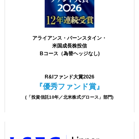
アライアンス・バーンスタイン・
米国成長株投信
Bコース（為替ヘッジなし)
R&Iファンド大賞2026
『優秀ファンド賞』
(「投資信託10年／北米株式グロース」部門)