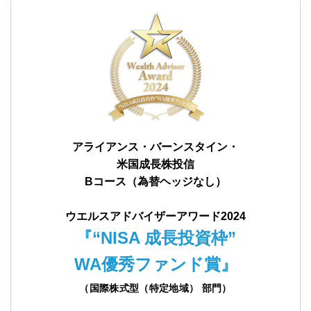
アライアンス・バーンスタイン・
米国成長株投信
Bコース（為替ヘッジなし）
ウエルスアドバイザーアワード2024
『“NISA 成長投資枠”
WA優秀ファンド賞』
（国際株式型（特定地域） 部門）