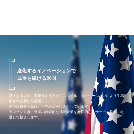
進化するイノベーションで
成長を続ける米国
拡大する人口、多様化するライフスタイル、イノベーションにより生み
出される新たな産業。
米国は成長を続け、世界経済をけん引しています。
当ファンドは、米国の持続的な成長企業を徹底的なリサーチで発掘。厳
選して投資します。