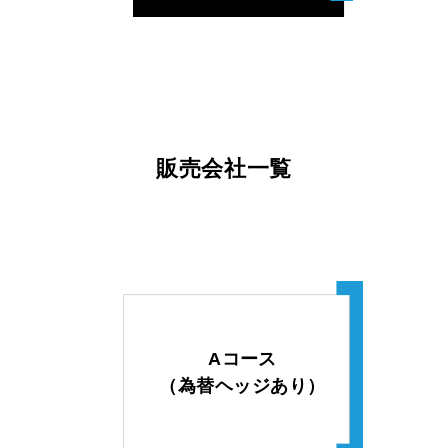
販売会社一覧
Aコース
（為替ヘッジあり）