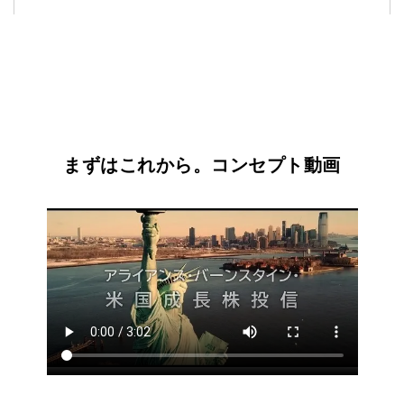
まずはこれから。
コンセプト動画