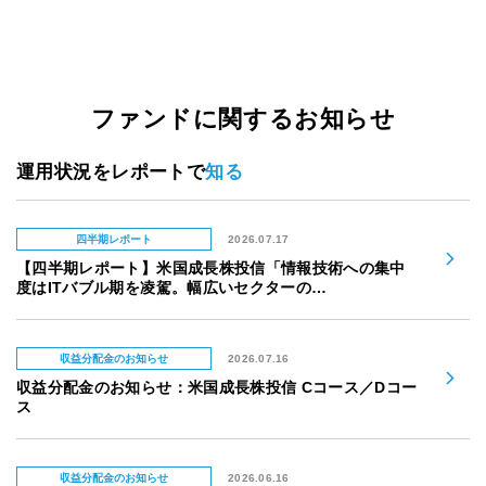
ファンドに関するお知らせ
運用状況をレポートで
知る
2026.07.17
四半期レポート
【四半期レポート】米国成長株投信「情報技術への集中
度はITバブル期を凌駕。幅広いセクターの…
2026.07.16
収益分配金のお知らせ
収益分配金のお知らせ：米国成長株投信 Cコース／Dコー
ス
2026.06.16
収益分配金のお知らせ