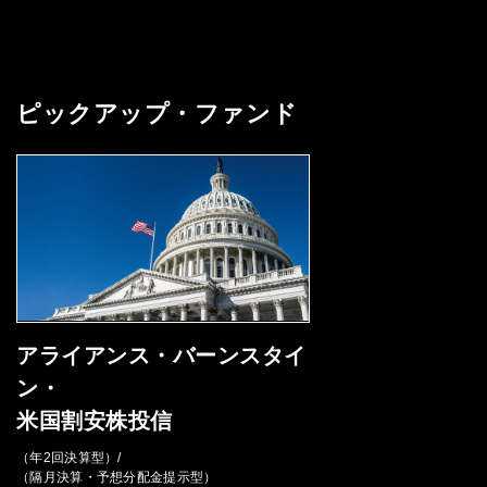
ピックアップ・ファンド
アライアンス・バーンスタイ
ン・
米国割安株投信
（年2回決算型）/
（隔月決算・予想分配金提示型）