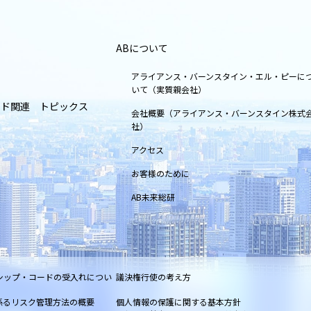
ABについて
アライアンス・バーンスタイン・エル・ピーに
いて（実質親会社）
ンド関連 トピックス
会社概要（アライアンス・バーンスタイン株式
社）
アクセス
お客様のために
AB未来総研
シップ・コードの受入れについ
議決権行使の考え方
係るリスク管理方法の概要
個人情報の保護に関する基本方針