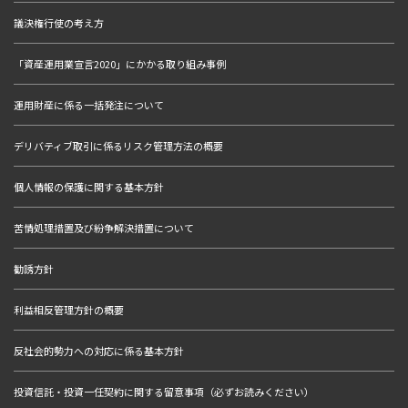
議決権行使の考え方
「資産運用業宣言2020」にかかる取り組み事例
運用財産に係る一括発注について
デリバティブ取引に係るリスク管理方法の概要
個人情報の保護に関する基本方針
苦情処理措置及び紛争解決措置について
勧誘方針
利益相反管理方針の概要
反社会的勢力への対応に係る基本方針
投資信託・投資一任契約に関する留意事項（必ずお読みください）