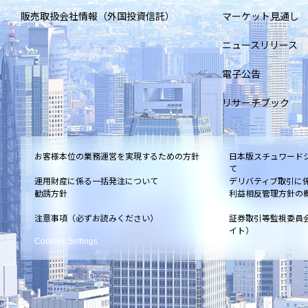
販売取扱会社情報（外国投資信託）
マーケット見通し
ニュースリリース
電子公告
リサーチブック
お客様本位の業務運営を実現するための方針
日本版スチュワード
て
運用財産に係る一括発注について
デリバティブ取引に
勧誘方針
利益相反管理方針の
注意事項（必ずお読みください）
証券取引等監視委員
イト）
Cookies Settings