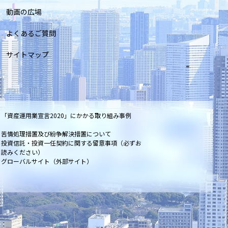
動画の広場
よくあるご質問
サイトマップ
「資産運用業宣言2020」にかかる取り組み事例
苦情処理措置及び紛争解決措置について
投資信託・投資一任契約に関する留意事項（必ずお
読みください）
グローバルサイト（外部サイト）