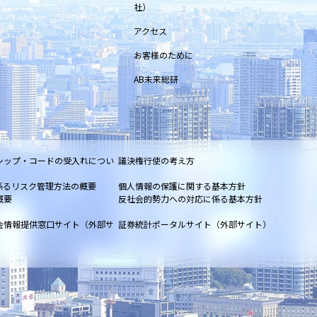
社）
アクセス
お客様のために
AB未来総研
シップ・コードの受入れについ
議決権行使の考え方
係るリスク管理方法の概要
個人情報の保護に関する基本方針
概要
反社会的勢力への対応に係る基本方針
会情報提供窓口サイト（外部サ
証券統計ポータルサイト（外部サイト）