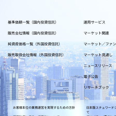
基準価額一覧（国内投資信託）
運用サービス
販売会社情報（国内投資信託）
マーケット関連
純資産価格一覧（外国投資信託）
マーケット／ファ
販売取扱会社情報（外国投資信託）
マーケット見通し
ニュースリリース
電子公告
リサーチブック
お客様本位の業務運営を実現するための方針
日本版スチュワード
て