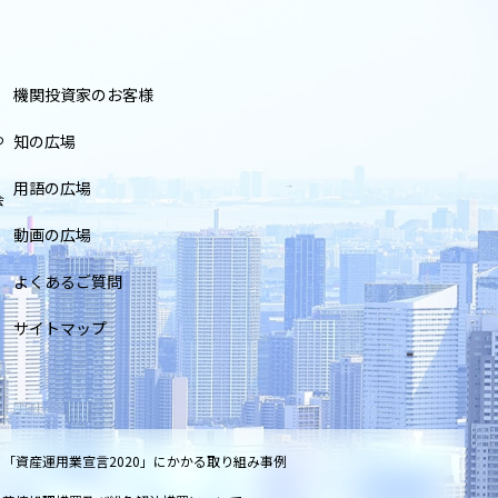
機関投資家のお客様
つ
知の広場
用語の広場
会
動画の広場
よくあるご質問
サイトマップ
「資産運用業宣言2020」にかかる取り組み事例