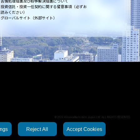
苦情処理措置及び紛争解決措置について
投資信託・投資一任契約に関する留意事項（必ずお
読みください）
グローバルサイト（外部サイト）
© 2023 AllianceBernstein Japan Ltd. ALL RIGHTS RESERVED.
ings
Reject All
Accept Cookies