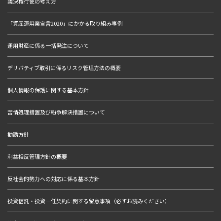
議決権行使の考え方
「資産運用業宣言2020」にかかる取り組み事例
運用財産に係る一括発注について
デリバティブ取引に係るリスク管理方法の概要
個人情報の保護に関する基本方針
苦情処理措置及び紛争解決措置について
勧誘方針
利益相反管理方針の概要
反社会的勢力への対応に係る基本方針
投資信託・投資一任契約に関する留意事項（必ずお読みください）