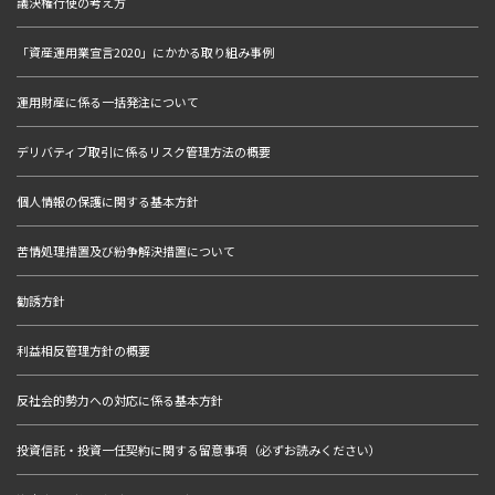
議決権行使の考え方
「資産運用業宣言2020」にかかる取り組み事例
運用財産に係る一括発注について
デリバティブ取引に係るリスク管理方法の概要
個人情報の保護に関する基本方針
苦情処理措置及び紛争解決措置について
勧誘方針
利益相反管理方針の概要
反社会的勢力への対応に係る基本方針
投資信託・投資一任契約に関する留意事項（必ずお読みください）