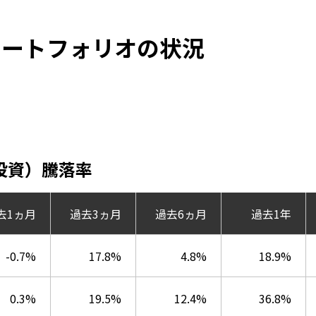
ポートフォリオの状況
投資）騰落率
去1ヵ月
過去3ヵ月
過去6ヵ月
過去1年
-0.7%
17.8%
4.8%
18.9%
0.3%
19.5%
12.4%
36.8%