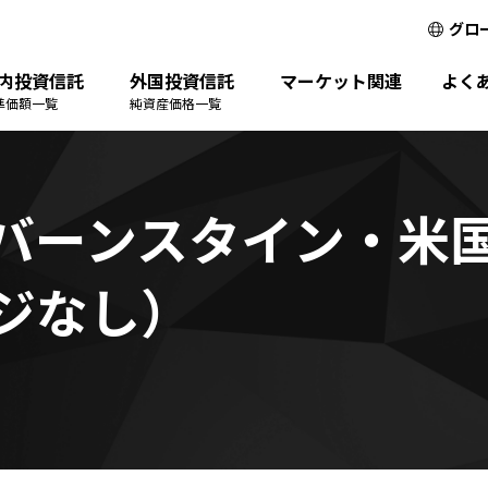
グロ
内投資信託
外国投資信託
マーケット関連
よく
準価額一覧
純資産価格一覧
バーンスタイン・米国
ジなし）