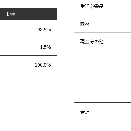
生活必需品
比率
素材
98.5%
現金その他
1.5%
100.0%
合計