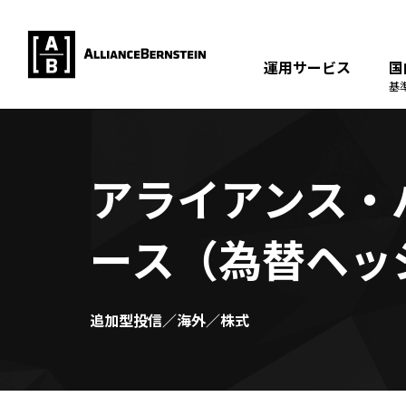
運用サービス
国
基
アライアンス・
ース（為替ヘッ
追加型投信／海外／株式