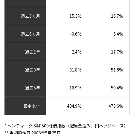
過去3ヵ月
15.3%
16.7%
過去6ヵ月
-0.6%
6.4%
過去1年
2.4%
17.7%
過去3年
31.8%
51.8%
過去5年
16.9%
50.4%
設定来**
404.9%
478.6%
* ベンチマーク S&P500株価指数（配当金込み、円ヘッジベース）
** 当初設定日 2006年5月25日