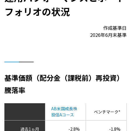
フォリオの状況
作成基準日
2026年6月末基準
基準価額（配分金（課税前）再投資）
騰落率
AB米国成長株
ベンチマーク*
投信Aコース
過去1ヵ月
-2.8%
-1.8%