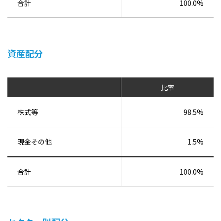
合計
100.0%
資産配分
比率
株式等
98.5%
現金その他
1.5%
合計
100.0%