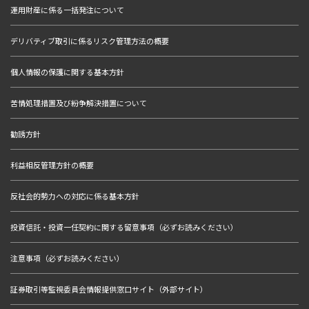
運用財産に係る一括発注について
デリバティブ取引に係るリスク管理方法の概要
個人情報の保護に関する基本方針
苦情処理措置及び紛争解決措置について
勧誘方針
利益相反管理方針の概要
反社会的勢力への対応に係る基本方針
投資信託・投資一任契約に関する留意事項（必ずお読みください）
注意事項（必ずお読みください）
証券取引等監視委員会情報提供窓口サイト（外部サイト）