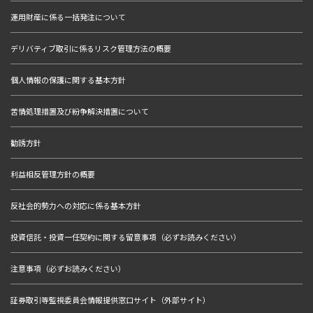
運用財産に係る一括発注について
デリバティブ取引に係るリスク管理方法の概要
個人情報の保護に関する基本方針
苦情処理措置及び紛争解決措置について
勧誘方針
利益相反管理方針の概要
反社会的勢力への対応に係る基本方針
投資信託・投資一任契約に関する留意事項（必ずお読みください）
注意事項（必ずお読みください）
証券取引等監視委員会情報提供窓口サイト（外部サイト）