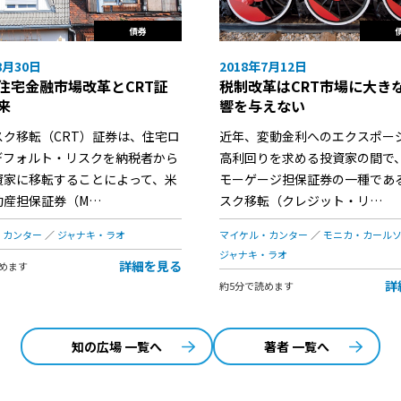
債券
2018年7月12日
8月30日
税制改革はCRT市場に大き
住宅金融市場改革とCRT証
響を与えない
来
近年、変動金利へのエクスポー
スク移転（CRT）証券は、住宅ロ
高利回りを求める投資家の間で
デフォルト・リスクを納税者から
モーゲージ担保証券の一種であ
資家に移転することによって、米
スク移転（クレジット・リ…
動産担保証券（M…
マイケル・カンター
モニカ・カール
・カンター
ジャナキ・ラオ
ジャナキ・ラオ
詳細を見る
めます
詳
約5分で読めます
知の広場 一覧へ
著者 一覧へ