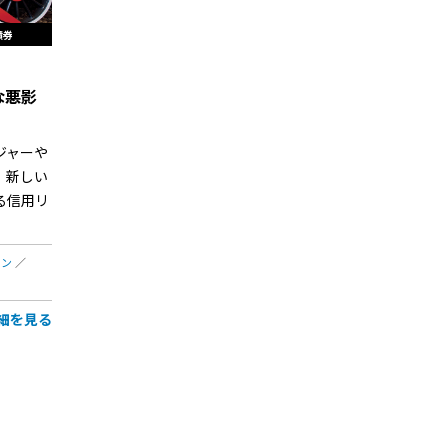
債券
な悪影
ジャーや
、新しい
る信用リ
ソン
細を見る