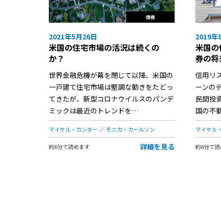
債券
2021年5月26日
2019年
米国の住宅市場の活況は続くの
米国の
か？
券の将
世界金融危機が幕を閉じて以降、米国の
信用リ
一戸建て住宅市場は堅調な動きをたどっ
ーンの
てきたが、新型コロナウイルスのパンデ
民間投
ミックは最近のトレンドを…
国の不
マイケル・カンター
モニカ・カールソン
マイケル
詳細を見る
約6分で読めます
約6分で読