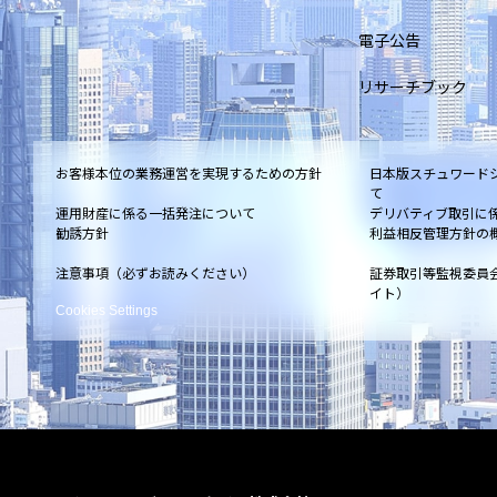
電子公告
リサーチブック
お客様本位の業務運営を実現するための方針
日本版スチュワード
て
運用財産に係る一括発注について
デリバティブ取引に
勧誘方針
利益相反管理方針の
注意事項（必ずお読みください）
証券取引等監視委員
イト）
Cookies Settings