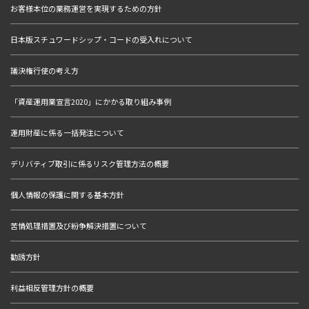
お客様本位の業務運営を実現するための方針
日本版スチュワードシップ・コードの受入れについて
議決権行使の考え方
「資産運用業宣言2020」にかかる取り組み事例
運用財産に係る一括発注について
デリバティブ取引に係るリスク管理方法の概要
個人情報の保護に関する基本方針
苦情処理措置及び紛争解決措置について
勧誘方針
利益相反管理方針の概要