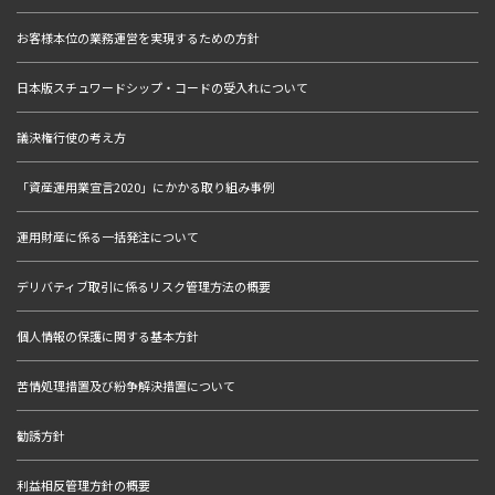
お客様本位の業務運営を実現するための方針
日本版スチュワードシップ・コードの受入れについて
議決権行使の考え方
「資産運用業宣言2020」にかかる取り組み事例
運用財産に係る一括発注について
デリバティブ取引に係るリスク管理方法の概要
個人情報の保護に関する基本方針
苦情処理措置及び紛争解決措置について
勧誘方針
利益相反管理方針の概要