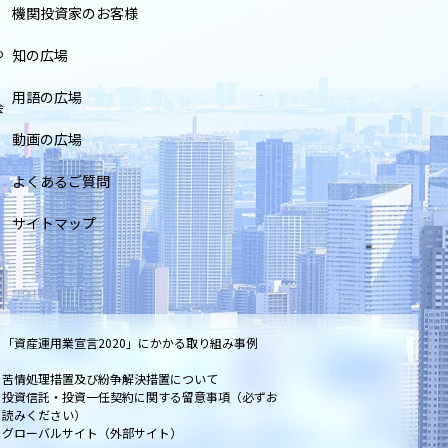
機関投資家のお客様
つ
知の広場
用語の広場
会
動画の広場
よくあるご質問
サイトマップ
「資産運用業宣言2020」にかかる取り組み事例
苦情処理措置及び紛争解決措置について
投資信託・投資一任契約に関する留意事項（必ずお
読みください）
グローバルサイト（外部サイト）