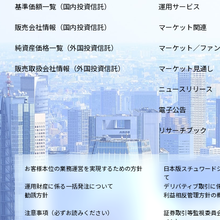
基準価額一覧（国内投資信託）
運用サービス
販売会社情報（国内投資信託）
マーケット関連
純資産価格一覧（外国投資信託）
マーケット／ファ
販売取扱会社情報（外国投資信託）
マーケット見通し
ニュースリリース
電子公告
リサーチブック
お客様本位の業務運営を実現するための方針
日本版スチュワード
て
運用財産に係る一括発注について
デリバティブ取引に
勧誘方針
利益相反管理方針の
注意事項（必ずお読みください）
証券取引等監視委員