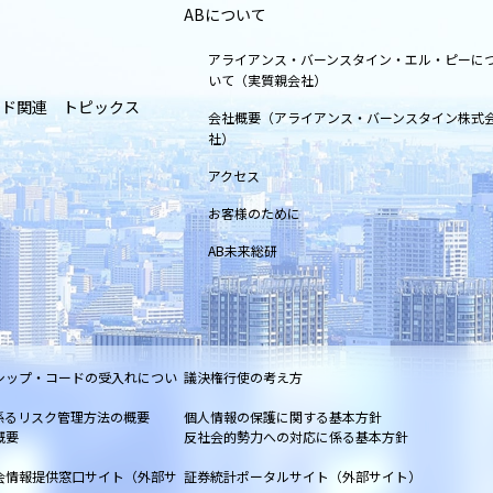
ABについて
アライアンス・バーンスタイン・エル・ピーに
いて（実質親会社）
ンド関連 トピックス
会社概要（アライアンス・バーンスタイン株式
社）
アクセス
お客様のために
AB未来総研
シップ・コードの受入れについ
議決権行使の考え方
係るリスク管理方法の概要
個人情報の保護に関する基本方針
概要
反社会的勢力への対応に係る基本方針
会情報提供窓口サイト（外部サ
証券統計ポータルサイト（外部サイト）