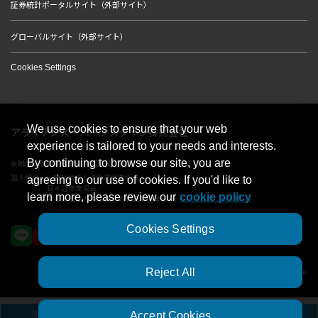
証券統計ポータルサイト（外部サイト）
グローバルサイト（外部サイト）
Cookies Settings
We use cookies to ensure that your web
アライアンス・バーンスタイン株式会社
experience is tailored to your needs and interests.
By continuing to browse our site, you are
金融商品取引業者 関東財務局長（金商）第303号
加入協会：一般社団法人資産運用業協会／
agreeing to our use of cookies. If you'd like to
日本証券業協会／
learn more, please review our
cookie policy
一般社団法人第二種金融商品取引業協会
Cookies Settings
Reject All
© 2023 AllianceBernstein Japan Ltd. ALL RIGHTS RESERVED.
Accept Cookies