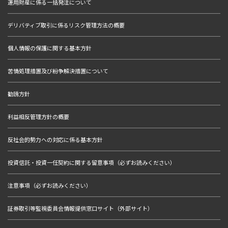
運用財産に係る一括発注について
デリバティブ取引に係るリスク管理方法の概要
個人情報の保護に関する基本方針
苦情処理措置及び紛争解決措置について
勧誘方針
利益相反管理方針の概要
反社会的勢力への対応に係る基本方針
投資信託・投資一任契約に関する留意事項（必ずお読みください）
注意事項（必ずお読みください）
証券取引等監視委員会情報提供窓口サイト（外部サイト）