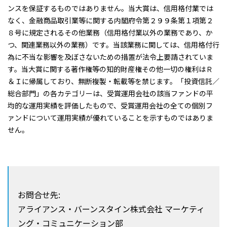
ンスを保証するものではありません。当大賞は、信用格付業では
なく、金融商品取引業等に関する内閣府令第２９９条第１項第２
８号に規定されるその他業務（信用格付業以外の業務であり、か
つ、関連業務以外の業務）です。当該業務に関しては、信用格付行
為に不当な影響を及ぼさないための措置が法令上要請されていま
す。当大賞に関する著作権等の知的財産権その他一切の権利はＲ
＆Ｉに帰属しており、無断複製・転載等を禁じます。「投資信託／
総合部門」の各カテゴリーは、受賞運用会社の該当ファンドの平
均的な運用実績を評価したもので、受賞運用会社の全ての個別フ
ァンドについて運用実績が優れていることを示すものではありま
せん。
お問合せ先:
アライアンス・バーンスタイン株式会社 マーケティ
ング・コミュニケーション部