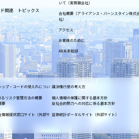
いて（実質親会社）
ンド関連 トピックス
会社概要（アライアンス・バーンスタイン株式
社）
アクセス
お客様のために
AB未来総研
シップ・コードの受入れについ
議決権行使の考え方
係るリスク管理方法の概要
個人情報の保護に関する基本方針
概要
反社会的勢力への対応に係る基本方針
会情報提供窓口サイト（外部サ
証券統計ポータルサイト（外部サイト）