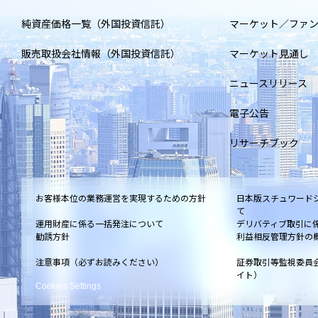
純資産価格一覧（外国投資信託）
マーケット／ファ
販売取扱会社情報（外国投資信託）
マーケット見通し
ニュースリリース
電子公告
リサーチブック
お客様本位の業務運営を実現するための方針
日本版スチュワード
て
運用財産に係る一括発注について
デリバティブ取引に
勧誘方針
利益相反管理方針の
注意事項（必ずお読みください）
証券取引等監視委員
イト）
Cookies Settings