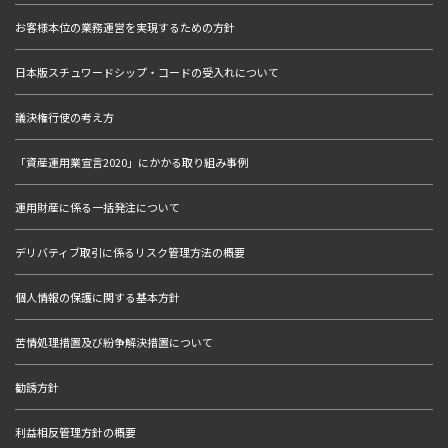
お客様本位の業務運営を実現するための方針
日本版スチュワードシップ・コードの受入れについて
議決権行使の考え方
「資産運用業宣言2020」にかかる取り組み事例
運用財産に係る一括発注について
デリバティブ取引に係るリスク管理方法の概要
個人情報の保護に関する基本方針
苦情処理措置及び紛争解決措置について
勧誘方針
利益相反管理方針の概要