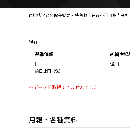
運用状況と分配金
概要・特色
お申込み不可日
販売会社
現在
基準価額
純資産総
円
億円
前日比
円（
%）
※データを取得できませんでした
月報・各種資料