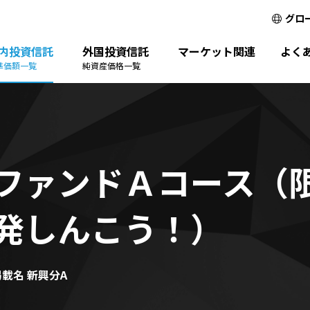
グロ
内投資信託
外国投資信託
マーケット関連
よく
準価額一覧
純資産価格一覧
ファンドＡコース（
発しんこう！）
載名 新興分A