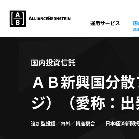
運用サービス
国
基
国内投資信託
ＡＢ新興国分散
ジ）（愛称：出
追加型投信／内外／資産複合
日本経済新聞掲