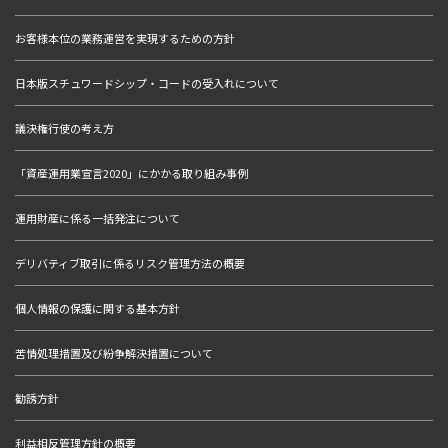
お客様本位の業務運営を実現するための方針
日本版スチュワードシップ・コードの受入れについて
議決権行使の考え方
「資産運用業宣言2020」にかかる取り組み事例
運用財産に係る一括発注について
デリバティブ取引に係るリスク管理方法の概要
個人情報の保護に関する基本方針
苦情処理措置及び紛争解決措置について
勧誘方針
利益相反管理方針の概要