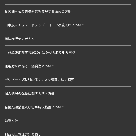
お客様本位の業務運営を実現するための方針
日本版スチュワードシップ・コードの受入れについて
議決権行使の考え方
「資産運用業宣言2020」にかかる取り組み事例
運用財産に係る一括発注について
デリバティブ取引に係るリスク管理方法の概要
個人情報の保護に関する基本方針
苦情処理措置及び紛争解決措置について
勧誘方針
利益相反管理方針の概要