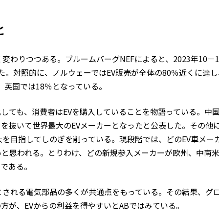
と
わりつつある。ブルームバーグNEFによると、2023年10－1
った。対照的に、ノルウェーではEV販売が全体の80％近くに達
、英国では18％となっている。
しても、消費者はEVを購入していることを物語っている。中国
を抜いて世界最大のEVメーカーとなったと公表した。その他
大を目指してしのぎを削っている。現段階では、どのEV車メー
いと思われる。とりわけ、どの新規参入メーカーが欧州、中南
らである。
とされる電気部品の多くが共通点をもっている。その結果、グ
方が、EVからの利益を得やすいとABではみている。