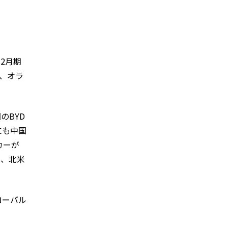
2月期
し、オラ
のBYD
にも中国
カーが
米、北米
ローバル