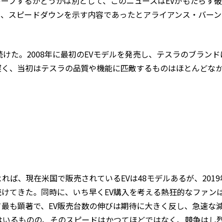
ープするかどうかは別として、このニュースはEVがもたらす
て、スピードダウンを示す内容であったとアライアンス・バーン
続けた。2008年に最初のEVモデルを発売し、テスラのブランド
遅く、当初はテスラの品質や機能に匹敵するものはほとんどな
れば、現在米国で販売されているEVは48モデルあるが、201
続けてきた。同時に、いち早くEV購入を考える熱狂的なファン
最も顕著で、EV販売台数の伸びは期待に大きく反し、急速な
はいるものの、そのスピードはかつてほどではなく、競争はし