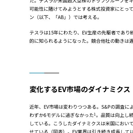
た。テスラが米国超大型株のトップグループをキ
可能性に賭けてみようとする株式投資家にとっ
ン（以下、「AB」）では考える。
テスラは15年にわたり、EV生産の先駆者であり
的に知られるようになった。競合他社の動きは
変化するEV市場のダイナミクス
近年、EV市場は変わりつつある。S&Pの調査によ
わずか6モデルに過ぎなかった
1
。品質は向上し
している。こうしたダイナミクスは米国において
せている
（図表
）。EV業界は引き続き成長して