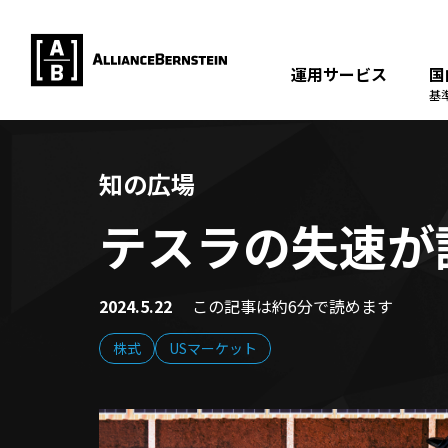
運用サービス
国
基
知の広場
テスラの失速が
2024.5.22
この記事は約6分で読めます
株式
USマーケット