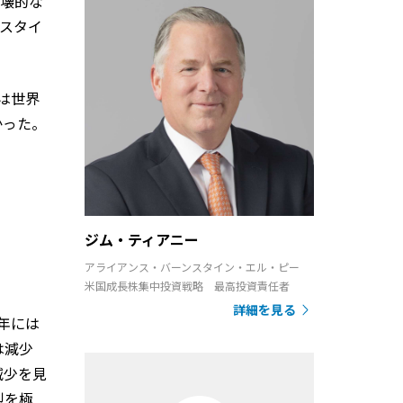
破壊的な
スタイ
は世界
かった。
ジム・ティアニー
アライアンス・バーンスタイン・エル・ピー
米国成長株集中投資戦略 最高投資責任者
詳細を見る
9年には
は減少
減少を見
烈を極