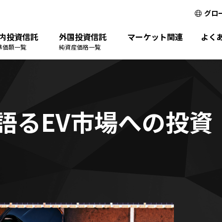
グロ
内投資信託
外国投資信託
マーケット関連
よく
準価額一覧
純資産価格一覧
語るEV市場への投資