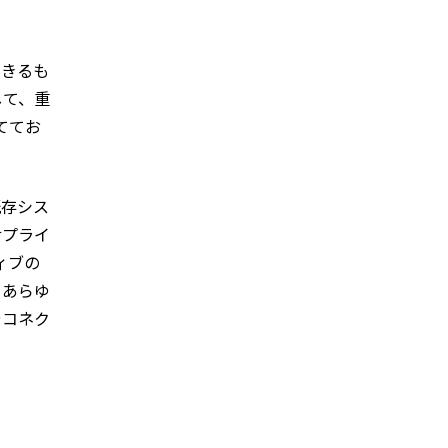
できるも
して、重
ててお
既存シス
サプライ
ィブの
、あらゆ
やコネク