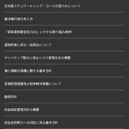
日本版スチュワードシップ・コードの受入れについて
議決権行使の考え方
「資産運用業宣言2020」にかかる取り組み事例
運用財産に係る一括発注について
デリバティブ取引に係るリスク管理方法の概要
個人情報の保護に関する基本方針
苦情処理措置及び紛争解決措置について
勧誘方針
利益相反管理方針の概要
反社会的勢力への対応に係る基本方針