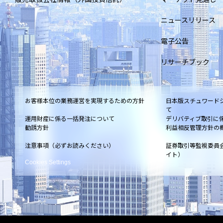
ニュースリリース
電子公告
リサーチブック
お客様本位の業務運営を実現するための方針
日本版スチュワード
て
運用財産に係る一括発注について
デリバティブ取引に
勧誘方針
利益相反管理方針の
注意事項（必ずお読みください）
証券取引等監視委員
イト）
Cookies Settings