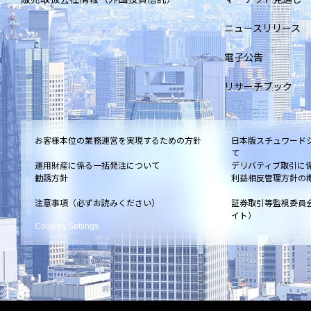
ニュースリリース
電子公告
リサーチブック
お客様本位の業務運営を実現するための方針
日本版スチュワード
て
運用財産に係る一括発注について
デリバティブ取引に
勧誘方針
利益相反管理方針の
注意事項（必ずお読みください）
証券取引等監視委員
イト）
Cookies Settings