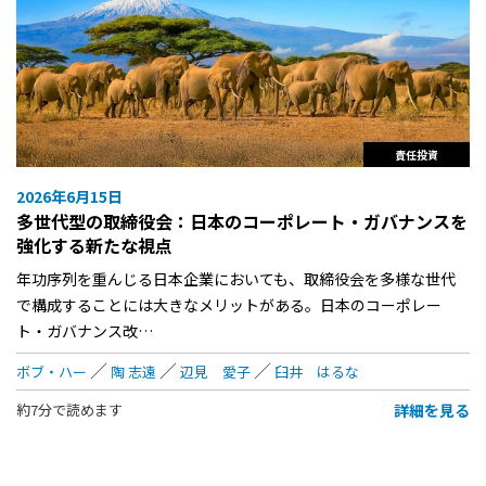
責任投資
2026年6月15日
多世代型の取締役会：日本のコーポレート・ガバナンスを
強化する新たな視点
年功序列を重んじる日本企業においても、取締役会を多様な世代
で構成することには大きなメリットがある。日本のコーポレー
ト・ガバナンス改…
ボブ・ハー
陶 志遠
辺見 愛子
臼井 はるな
詳細を見る
約7分で読めます