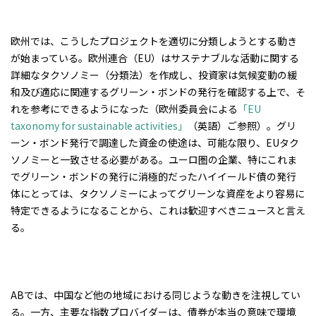
欧州では、こうしたプロジェクトを適切に分類しようとする動き
が始まっている。欧州連合（EU）はサステナブルな活動に関する
詳細なタクソノミー（分類法）を作成し、投資家は気候変動の緩
和及び適応に関連するグリーン・ボンドの発行を確認する上で、そ
れを参考にできるようになった（欧州委員会による
「EU
taxonomy for sustainable activities」
（英語）ご参照）。グリ
ーン・ボンド発行で調達した資金の使途は、可能な限り、EUタク
ソノミーと一致させる必要がある。ユーロ圏の企業、特にこれま
でグリーン・ボンドの発行に消極的だったハイイールド債の発行
体にとっては、タクソノミーによってグリーンな資産をより容易に
特定できるようになることから、これは歓迎すべきニュースと言え
る。
ABでは、中国など他の地域における同じような動きを注視してい
る。一方、主要な指数プロバイダーは、債券が本当の意味で環境