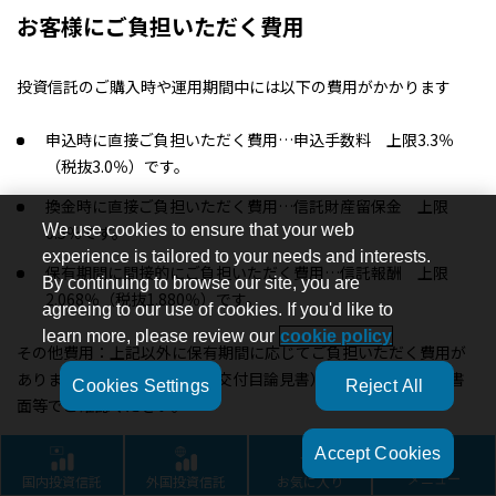
お客様にご負担いただく費用
投資信託のご購入時や運用期間中には以下の費用がかかります
申込時に直接ご負担いただく費用…申込手数料 上限3.3％
（税抜3.0％）です。
換金時に直接ご負担いただく費用…信託財産留保金 上限
We use cookies to ensure that your web
0.5％です。
experience is tailored to your needs and interests.
保有期間に間接的にご負担いただく費用…信託報酬 上限
By continuing to browse our site, you are
2.068％（税抜1.880％）です。
agreeing to our use of cookies. If you'd like to
learn more, please review our
cookie policy
その他費用：上記以外に保有期間に応じてご負担いただく費用が
あります。投資信託説明書（交付目論見書）、契約締結前交付書
Cookies Settings
Reject All
面等でご確認ください。
Accept Cookies
上記に記載しているリスクや費用項目につきましては、一般的な
国内投資信託
外国投資信託
お気に入り
メニュー
投資信託を想定しております。費用の料率につきましては、アラ