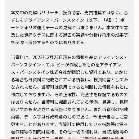
本文中の見解はリサーチ、投資助言、売買推奨ではなく、必
ずしもアライアンス・バーンスタイン（以下、「AB」）ポ
ートフォリオ運用チームの見解とは限りません。本文中で言
及した資産クラスに関する過去の実績や分析は将来の成果等
を示唆・保証するものではありません。
当資料は、2022年2月22日現在の情報を基にアライアンス・
バーンスタイン・エル･ピーが作成したものをアライアン
ス・バーンスタイン株式会社が翻訳した資料であり、いかな
る場合も当資料に記載されている情報は、投資助言としてみ
なされません。当資料は信用できると判断した情報をもとに
作成しておりますが、その正確性、完全性を保証するもので
はありません。当資料に掲載されている予測、見通し、見解
のいずれも実現される保証はありません。また当資料の記載
内容、データ等は作成時点のものであり、今後予告なしに変
更することがあります。当資料で使用している指数等に係る
著作権等の知的財産権、その他一切の権利は、当該指数等の
開発元または公表元に帰属します。当資料中の個別の銘柄・