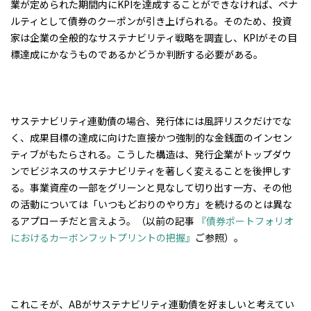
業が定められた期間内にKPIを達成することができなければ、ペナ
ルティとして債券のクーポンが引き上げられる。そのため、投資
家は企業の全般的なサステナビリティ戦略を調査し、KPIがその目
標達成にかなうものであるかどうか判断する必要がある。
サステナビリティ連動債の場合、発行体には風評リスクだけでな
く、成果目標の達成に向けた直接かつ強制的な金銭面のインセン
ティブがもたらされる。こうした構造は、発行企業がトップダウ
ンでビジネスのサステナビリティを著しく変えることを後押しす
る。事業資産の一部をグリーンと見なして切り出す一方、その他
の活動については「いつもどおりのやり方」を続けるのとは異な
るアプローチだと言えよう。（以前の記事
『債券ポートフォリオ
におけるカーボンフットプリントの把握』
ご参照）。
これこそが、ABがサステナビリティ連動債を好ましいと考えてい