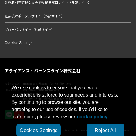
証券取引等監視委員会情報提供窓口サイト（外部サイト）
証券統計ポータルサイト（外部サイト）
グローバルサイト（外部サイト）
Cookies Settings
アライアンス・バーンスタイン株式会社
金融商品取引業者 関東財務局長（金商）第303号
We use cookies to ensure that your web
加入協会：一般社団法人資産運用業協会／
日本証券業協会／
experience is tailored to your needs and interests.
一般社団法人第二種金融商品取引業協会
By continuing to browse our site, you are
agreeing to our use of cookies. If you'd like to
learn more, please review our
cookie policy
Cookies Settings
Reject All
© 2023 AllianceBernstein Japan Ltd. ALL RIGHTS RESERVED.