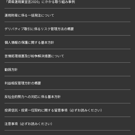
「資産運用業宣言2020」にかかる取り組み事例
運用財産に係る一括発注について
デリバティブ取引に係るリスク管理方法の概要
個人情報の保護に関する基本方針
苦情処理措置及び紛争解決措置について
勧誘方針
利益相反管理方針の概要
反社会的勢力への対応に係る基本方針
投資信託・投資一任契約に関する留意事項（必ずお読みください）
注意事項（必ずお読みください）