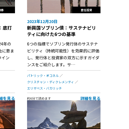
債券
責任投資
2023年12月20日
：底打
新興国ソブリン債：サステナビリ
ティに向けた6つの基準
24年の
6つの指標でソブリン発行体のサステナ
会に恵ま
ビリティ（持続可能性）を効果的に評価
タイン
し、発行体と投資家の双方に示すガイダ
ンスをご紹介します。サ…
パトリック・オコネル
クリスチャン・ディクレメンティ
エリザベス・バカリッチ
細を見る
詳細を見る
約6分で読めます