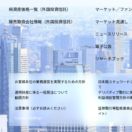
純資産価格一覧（外国投資信託）
マーケット／ファ
販売取扱会社情報（外国投資信託）
マーケット見通し
ニュースリリース
電子公告
リサーチブック
お客様本位の業務運営を実現するための方針
日本版スチュワード
て
運用財産に係る一括発注について
デリバティブ取引に
勧誘方針
利益相反管理方針の
注意事項（必ずお読みください）
証券取引等監視委員
イト）
Cookies Settings