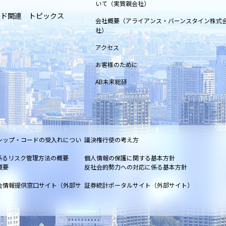
いて（実質親会社）
ンド関連 トピックス
会社概要（アライアンス・バーンスタイン株式
社）
アクセス
お客様のために
AB未来総研
シップ・コードの受入れについ
議決権行使の考え方
係るリスク管理方法の概要
個人情報の保護に関する基本方針
概要
反社会的勢力への対応に係る基本方針
会情報提供窓口サイト（外部サ
証券統計ポータルサイト（外部サイト）