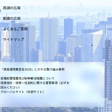
用語の広場
会
動画の広場
よくあるご質問
サイトマップ
「資産運用業宣言2020」にかかる取り組み事例
苦情処理措置及び紛争解決措置について
投資信託・投資一任契約に関する留意事項（必ずお
読みください）
グローバルサイト（外部サイト）