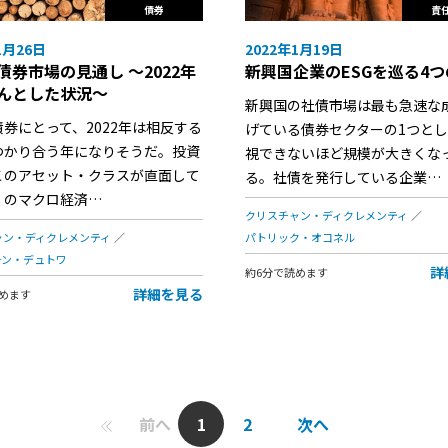
債券
責
1月26日
2022年1月19日
債券市場の見通し ～2022年
新興国企業のESGを巡る4
んとした状況～
新興国の社債市場は最も急速な
券にとって、2022年は相反する
げている債券セクターの1つと
つかり合う年になりそうだ。投資
視できないほど規模が大きくな
このアセット・クラスが直面して
る。社債を発行している企業…
くのマクロ経済…
クリスチャン・ディクレメンティ
ャン・ディクレメンティ
パトリック・オコネル
ーン・デュトワ
詳
約6分で読めます
詳細を見る
めます
前へ
1
2
次へ