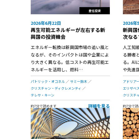
責任投資
2026年6月22日
2026年
再生可能エネルギーが左右する新
新興国
興国の投資機会
次なる
エネルギー転換は新興国市場の追い風と
人工知
なるが、そのインパクトは国や企業によ
る勝者
り大きく異なる。低コストの再生可能エ
る。A
ネルギーを活用し、燃料…
や先進
パトリック・オコネル
サミー鈴木
アドリア
クリスチャン・ディクレメンティ
エリザベ
テレサ・キーン
クリスチ
詳細を見る
約7分で読めます
約7分で読