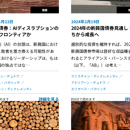
債券
5月22日
2024年2月19日
債券：AIディスラプションの
2024年の新興国債券見通し
フロンティアか
ちから成長へ
能（AI）の台頭は、新興国におけ
選別的な投資を維持すれば、20
と敗者を置き換える可能性があ
新興国債券市場は良好な収益機
Iにおけるリーダーシップは、もは
れるとアライアンス・バーンス
国の独占ではな…
（以下、「AB」）は考え…
ーン・デュトワ
クリスチャン・ディクレメンティ
ス・バカリッチ
アドリアーン・デュトワ
ャン・ディクレメンティ
エリザベス・バカリッチ
詳細を見る
詳
めます
約6分で読めます