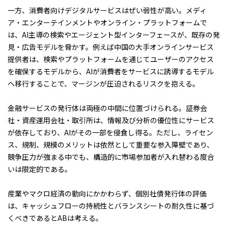
一方、消費者向けデジタルサービスはぜい弱性が高い。メディ
ア・エンターテインメントやオンライン・プラットフォームで
は、AI主導の検索やエージェント型インターフェースが、既存の発
見・広告モデルを脅かす。例えば中国の大手オンラインサービス
提供者は、検索やプラットフォームを通じてユーザーのアクセス
を確保するモデルから、AIが消費者をサービスに誘導するモデル
へ移行することで、マージンが圧迫されるリスクを抱える。
金融サービスの発行体は両極の中間に位置づけられる。証券会
社・資産運用会社・取引所は、情報及び分析の優位性にサービス
が依存しており、AIがその一部を侵食し得る。ただし、ライセン
ス、規制、規模のメリットは依然として重要な参入障壁であり、
競争圧力が強まる中でも、構造的に市場参加者が入れ替わる度合
いは限定的である。
産業やマクロ経済の動向にかかわらず、個別社債発行体の評価
は、キャッシュフローの持続性とバランスシートの耐久性に基づ
くべきであるとABは考える。