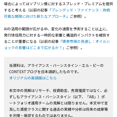
場合によってはソブリン債に対するスプレッド・プレミアムを提供
すると考える（以前の記事
『ブレンデッド・ファイナンス：持続
可能な開発に向けた新たなアプローチ』
ご参照）。
AIの活用の範囲が広がる中、変化の速度を予測すること以上に、
発行体信用力に対する一時的な影響と構造的インパクトを峻別す
ることが重要になる（以前の記事
『債券市場の見通し：オイルシ
ョックの影響はどこまで広がるか？』
ご参照）。
当資料は、アライアンス・バーンスタイン・エル・ピーの
CONTEXTブログを日本語訳したものです。
オリジナルの英語版はこちら
本文中の見解はリサーチ、投資助言、売買推奨ではなく、必
ずしもアライアンス・バーンスタイン（以下、「AB」）ポ
ートフォリオ運用チームの見解とは限りません。本文中で言
及した資産クラスに関する過去の実績や分析は将来の成果等
を示唆・保証するものではありません。