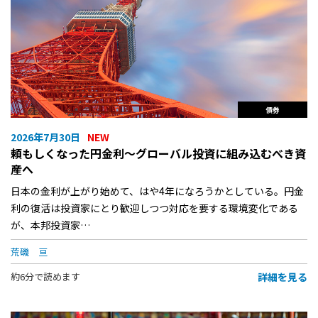
債券
2026年7月30日
頼もしくなった円金利〜グローバル投資に組み込むべき資
産へ
日本の金利が上がり始めて、はや4年になろうかとしている。円金
利の復活は投資家にとり歓迎しつつ対応を要する環境変化である
が、本邦投資家…
荒磯 亘
詳細を見る
約6分で読めます