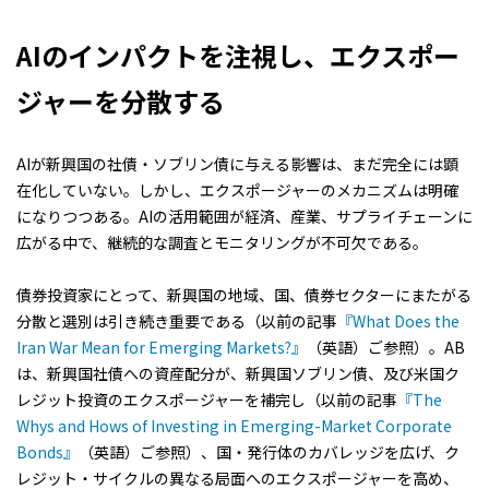
AI
のインパクトを注視し、エクスポー
ジャーを分散する
AIが新興国の社債・ソブリン債に与える影響は、まだ完全には顕
在化していない。しかし、エクスポージャーのメカニズムは明確
になりつつある。AIの活用範囲が経済、産業、サプライチェーンに
広がる中で、継続的な調査とモニタリングが不可欠である。
債券投資家にとって、新興国の地域、国、債券セクターにまたがる
分散と選別は引き続き重要である（以前の記事
『What Does the
Iran War Mean for Emerging Markets?』
（英語）ご参照）。AB
は、新興国社債への資産配分が、新興国ソブリン債、及び米国ク
レジット投資のエクスポージャーを補完し（以前の記事
『The
Whys and Hows of Investing in Emerging-Market Corporate
Bonds』
（英語）ご参照）、国・発行体のカバレッジを広げ、ク
レジット・サイクルの異なる局面へのエクスポージャーを高め、