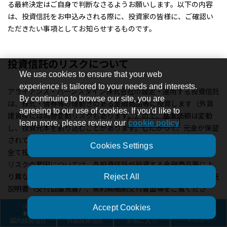
る最終決定はご自身で判断なさるようお願いします。以下の内容
は、投資信託をお申込みされる際に、投資家の皆様に、ご確認い
ただきたい事項としてお知らせするものです。
投資信託のリスクについて
We use cookies to ensure that your web
experience is tailored to your needs and interests.
アライアンス・バーンスタイン株式会社の設定・運用する投資信託
By continuing to browse our site, you are
は、株式・債券等の値動きのある金融商品等に投資します（外貨
agreeing to our use of cookies. If you'd like to
建資産には為替変動リスクもあります。）ので、基準価額は変動
learn more, please review our
cookie policy
し、投資元本を割り込むことがあります。したがって、元金が保証
されているものではありません。投資信託の運用による損益は、
Cookies Settings
全て投資者の皆様に帰属します。投資信託は預貯金と異なります。
リスクの要因については、各投資信託が投資する金融商品等によ
り異なりますので、お申込みにあたっては、各投資信託の投資信託
Reject All
説明書（交付目論見書）、契約締結前交付書面等をご覧くださ
い。
Accept Cookies
国内投資信託
外国投資信託
お気に入り
メニュー