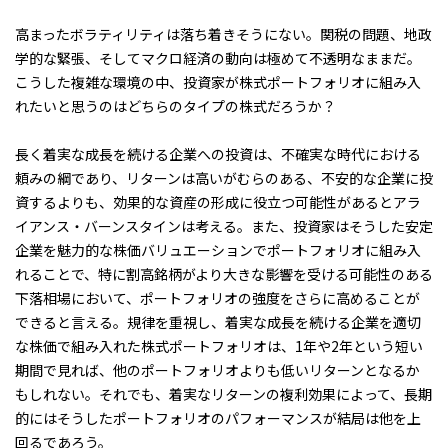
高まったボラティリティは落ち着きそうにない。関税の問題、地政
学的な緊張、そしてマクロ経済の動向は極めて不透明なままだ。
こうした複雑な環境の中、投資家が株式ポートフォリオに組み入
れたいと思うのはどちらのタイプの株式だろうか？
長く着実な成長を続ける企業への投資は、不確実な時代における
頼みの綱であり、リターンは高いがむらのある、不安的な企業に投
資するよりも、効果的な資産の形成に役立つ可能性があるとアラ
イアンス・バーンスタインは考える。また、投資家はそうした安定
企業を魅力的な株価バリュエーションでポートフォリオに組み入
れることで、特に割高銘柄がより大きな影響を受ける可能性のある
下落相場において、ポートフォリオの強度をさらに高めることが
できると言える。規律を重視し、着実な成長を続ける企業を適切
な株価で組み入れた株式ポートフォリオは、1年や2年という短い
期間で見れば、他のポートフォリオよりも低いリターンとなるか
もしれない。それでも、着実なリターンの複利効果によって、長期
的にはそうしたポートフォリオのパフォーマンスが結局は他を上
回るであろう。