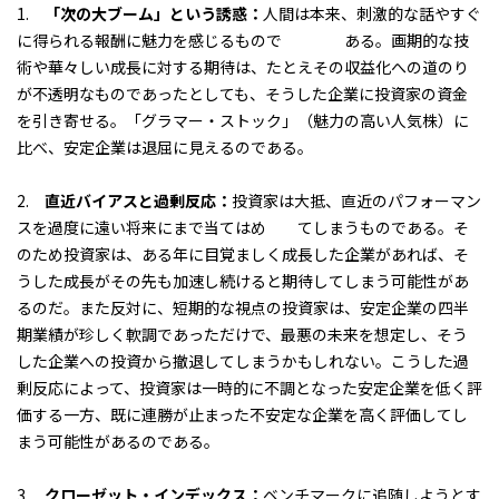
1.
「次の大ブーム」という誘惑：
人間は本来、刺激的な話やすぐ
に得られる報酬に魅力を感じるもので ある。画期的な技
術や華々しい成長に対する期待は、たとえその収益化への道のり
が不透明なものであったとしても、そうした企業に投資家の資金
を引き寄せる。「グラマー・ストック」（魅力の高い人気株）に
比べ、安定企業は退屈に見えるのである。
2.
直近バイアスと過剰反応：
投資家は大抵、直近のパフォーマン
スを過度に遠い将来にまで当てはめ てしまうものである。そ
のため投資家は、ある年に目覚ましく成長した企業があれば、そ
うした成長がその先も加速し続けると期待してしまう可能性があ
るのだ。また反対に、短期的な視点の投資家は、安定企業の四半
期業績が珍しく軟調であっただけで、最悪の未来を想定し、そう
した企業への投資から撤退してしまうかもしれない。こうした過
剰反応によって、投資家は一時的に不調となった安定企業を低く評
価する一方、既に連勝が止まった不安定な企業を高く評価してし
まう可能性があるのである。
3.
クローゼット・インデックス：
ベンチマークに追随しようとす