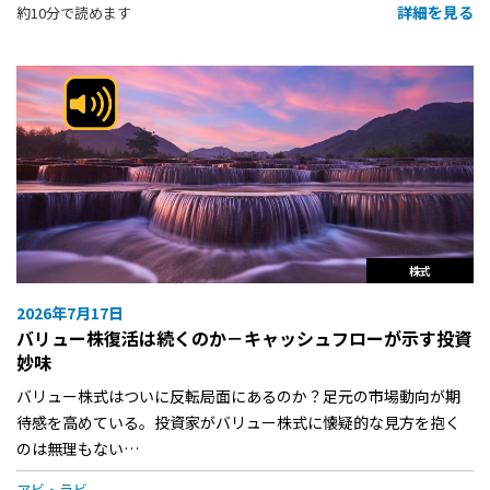
詳細を見る
約10分で読めます
株式
2026年7月17日
バリュー株復活は続くのか－キャッシュフローが示す投資
妙味
バリュー株式はついに反転局面にあるのか？足元の市場動向が期
待感を高めている。投資家がバリュー株式に懐疑的な見方を抱く
のは無理もない…
アビ・ラビ