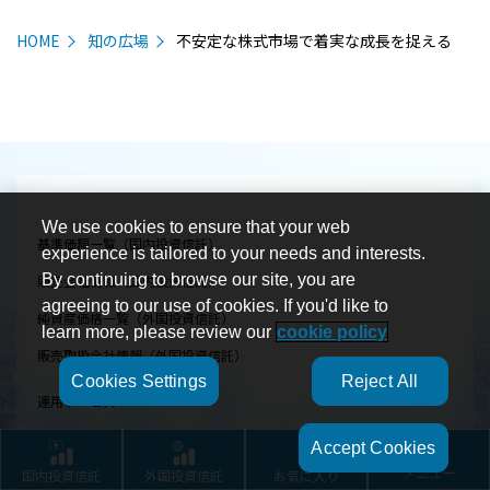
HOME
知の広場
不安定な株式市場で着実な成長を捉える
We use cookies to ensure that your web
基準価額一覧（国内投資信託）
experience is tailored to your needs and interests.
By continuing to browse our site, you are
販売会社情報（国内投資信託）
agreeing to our use of cookies. If you'd like to
純資産価格一覧（外国投資信託）
learn more, please review our
cookie policy
販売取扱会社情報（外国投資信託）
Cookies Settings
Reject All
運用サービス
マーケット関連
Accept Cookies
マーケット／ファンド関連 トピックス
国内投資信託
外国投資信託
お気に入り
メニュー