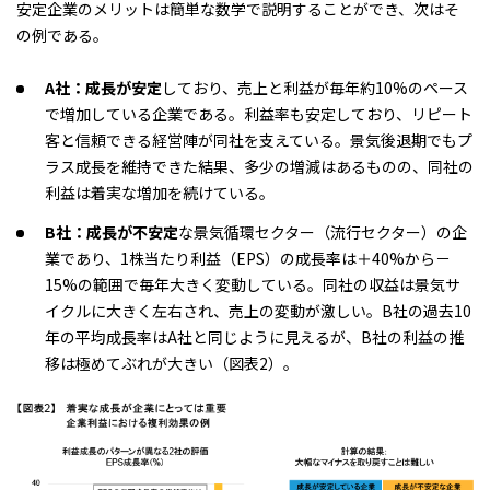
安定企業のメリットは簡単な数学で説明することができ、次はそ
の例である。
A
社：成長が安定
しており、売上と利益が毎年約10%のペース
で増加している企業である。利益率も安定しており、リピート
客と信頼できる経営陣が同社を支えている。景気後退期でもプ
ラス成長を維持できた結果、多少の増減はあるものの、同社の
利益は着実な増加を続けている。
B社：成長が不安定
な景気循環セクター（流行セクター）の企
業であり、1株当たり利益（EPS）の成長率は＋40%から－
15%の範囲で毎年大きく変動している。同社の収益は景気サ
イクルに大きく左右され、売上の変動が激しい。B社の過去10
年の平均成長率はA社と同じように見えるが、B社の利益の推
移は極めてぶれが大きい（
図表2
）。